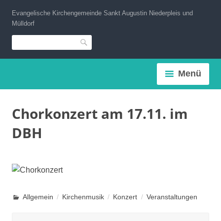
Zum
Evangelische Kirchengemeinde Sankt Augustin Niederpleis und
Inhalt
Mülldorf
springen
Suche
Menü
Chorkonzert am 17.11. im
DBH
Allgemein
Kirchenmusik
Konzert
Veranstaltungen