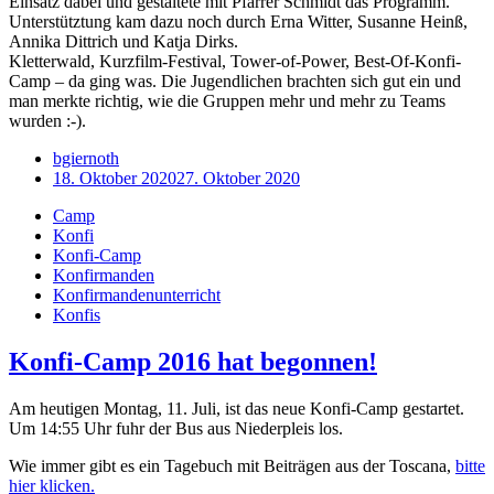
Einsatz dabei und gestaltete mit Pfarrer Schmidt das Programm.
Unterstütztung kam dazu noch durch Erna Witter, Susanne Heinß,
Annika Dittrich und Katja Dirks.
Kletterwald, Kurzfilm-Festival, Tower-of-Power, Best-Of-Konfi-
Camp – da ging was. Die Jugendlichen brachten sich gut ein und
man merkte richtig, wie die Gruppen mehr und mehr zu Teams
wurden :-).
bgiernoth
18. Oktober 2020
27. Oktober 2020
Camp
Konfi
Konfi-Camp
Konfirmanden
Konfirmandenunterricht
Konfis
Konfi-Camp 2016 hat begonnen!
Am heutigen Montag, 11. Juli, ist das neue Konfi-Camp gestartet.
Um 14:55 Uhr fuhr der Bus aus Niederpleis los.
Wie immer gibt es ein Tagebuch mit Beiträgen aus der Toscana,
bitte
hier klicken.