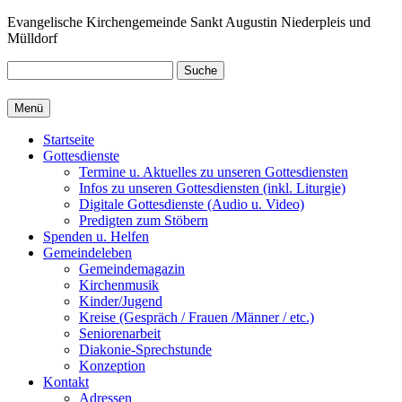
Zum
Evangelische Kirchengemeinde Sankt Augustin Niederpleis und
Inhalt
Mülldorf
springen
Suche
Menü
Startseite
Gottesdienste
Termine u. Aktuelles zu unseren Gottesdiensten
Infos zu unseren Gottesdiensten (inkl. Liturgie)
Digitale Gottesdienste (Audio u. Video)
Predigten zum Stöbern
Spenden u. Helfen
Gemeindeleben
Gemeindemagazin
Kirchenmusik
Kinder/Jugend
Kreise (Gespräch / Frauen /Männer / etc.)
Seniorenarbeit
Diakonie-Sprechstunde
Konzeption
Kontakt
Adressen