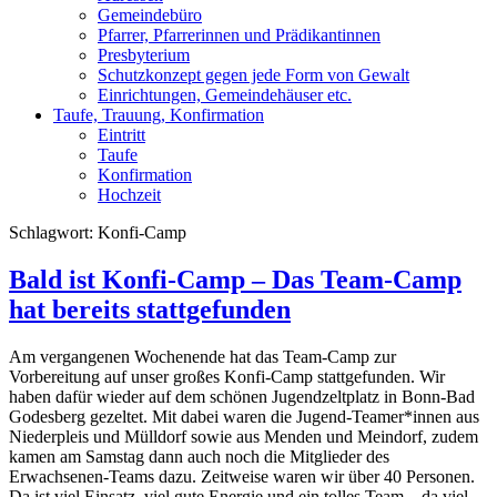
Gemeindebüro
Pfarrer, Pfarrerinnen und Prädikantinnen
Presbyterium
Schutzkonzept gegen jede Form von Gewalt
Einrichtungen, Gemeindehäuser etc.
Taufe, Trauung, Konfirmation
Eintritt
Taufe
Konfirmation
Hochzeit
Schlagwort:
Konfi-Camp
Bald ist Konfi-Camp – Das Team-Camp
hat bereits stattgefunden
Am vergangenen Wochenende hat das Team-Camp zur
Vorbereitung auf unser großes Konfi-Camp stattgefunden. Wir
haben dafür wieder auf dem schönen Jugendzeltplatz in Bonn-Bad
Godesberg gezeltet. Mit dabei waren die Jugend-Teamer*innen aus
Niederpleis und Mülldorf sowie aus Menden und Meindorf, zudem
kamen am Samstag dann auch noch die Mitglieder des
Erwachsenen-Teams dazu. Zeitweise waren wir über 40 Personen.
Da ist viel Einsatz, viel gute Energie und ein tolles Team – da viel