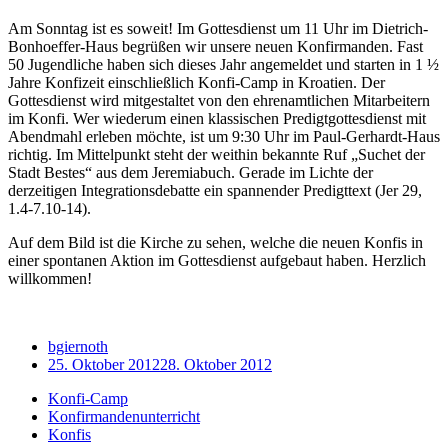
Am Sonntag ist es soweit! Im Gottesdienst um 11 Uhr im Dietrich-
Bonhoeffer-Haus begrüßen wir unsere neuen Konfirmanden. Fast
50 Jugendliche haben sich dieses Jahr angemeldet und starten in 1 ½
Jahre Konfizeit einschließlich Konfi-Camp in Kroatien. Der
Gottesdienst wird mitgestaltet von den ehrenamtlichen Mitarbeitern
im Konfi. Wer wiederum einen klassischen Predigtgottesdienst mit
Abendmahl erleben möchte, ist um 9:30 Uhr im Paul-Gerhardt-Haus
richtig. Im Mittelpunkt steht der weithin bekannte Ruf „Suchet der
Stadt Bestes“ aus dem Jeremiabuch. Gerade im Lichte der
derzeitigen Integrationsdebatte ein spannender Predigttext (Jer 29,
1.4-7.10-14).
Auf dem Bild ist die Kirche zu sehen, welche die neuen Konfis in
einer spontanen Aktion im Gottesdienst aufgebaut haben. Herzlich
willkommen!
bgiernoth
25. Oktober 2012
28. Oktober 2012
Konfi-Camp
Konfirmandenunterricht
Konfis