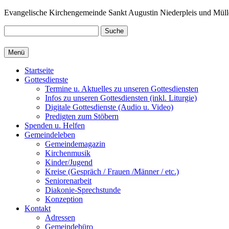
Zum
Evangelische Kirchengemeinde Sankt Augustin Niederpleis und Müll
Inhalt
springen
Suche
Menü
Startseite
Gottesdienste
Termine u. Aktuelles zu unseren Gottesdiensten
Infos zu unseren Gottesdiensten (inkl. Liturgie)
Digitale Gottesdienste (Audio u. Video)
Predigten zum Stöbern
Spenden u. Helfen
Gemeindeleben
Gemeindemagazin
Kirchenmusik
Kinder/Jugend
Kreise (Gespräch / Frauen /Männer / etc.)
Seniorenarbeit
Diakonie-Sprechstunde
Konzeption
Kontakt
Adressen
Gemeindebüro