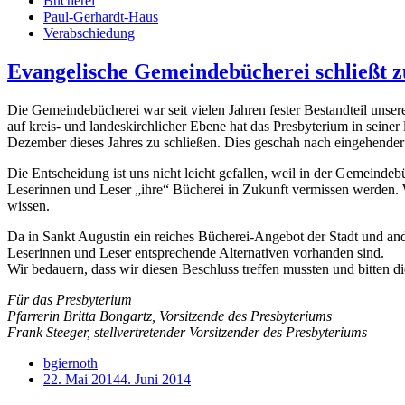
Bücherei
Paul-Gerhardt-Haus
Verabschiedung
Evangelische Gemeindebücherei schließt 
Die Gemeindebücherei war seit vielen Jahren fester Bestandteil uns
auf kreis- und landeskirchlicher Ebene hat das Presbyterium in sei
Dezember dieses Jahres zu schließen. Dies geschah nach eingehender
Die Entscheidung ist uns nicht leicht gefallen, weil in der Gemeindebü
Leserinnen und Leser „ihre“ Bücherei in Zukunft vermissen werden. W
wissen.
Da in Sankt Augustin ein reiches Bücherei-Angebot der Stadt und ande
Leserinnen und Leser entsprechende Alternativen vorhanden sind.
Wir bedauern, dass wir diesen Beschluss treffen mussten und bitten 
Für das Presbyterium
Pfarrerin Britta Bongartz, Vorsitzende des Presbyteriums
Frank Steeger, stellvertretender Vorsitzender des Presbyteriums
bgiernoth
22. Mai 2014
4. Juni 2014