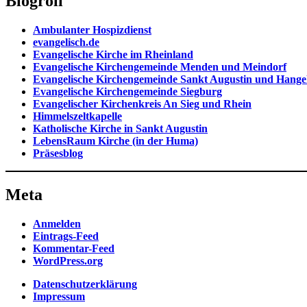
Blogroll
Ambulanter Hospizdienst
evangelisch.de
Evangelische Kirche im Rheinland
Evangelische Kirchengemeinde Menden und Meindorf
Evangelische Kirchengemeinde Sankt Augustin und Hange
Evangelische Kirchengemeinde Siegburg
Evangelischer Kirchenkreis An Sieg und Rhein
Himmelszeltkapelle
Katholische Kirche in Sankt Augustin
LebensRaum Kirche (in der Huma)
Präsesblog
Meta
Anmelden
Eintrags-Feed
Kommentar-Feed
WordPress.org
Datenschutzerklärung
Impressum