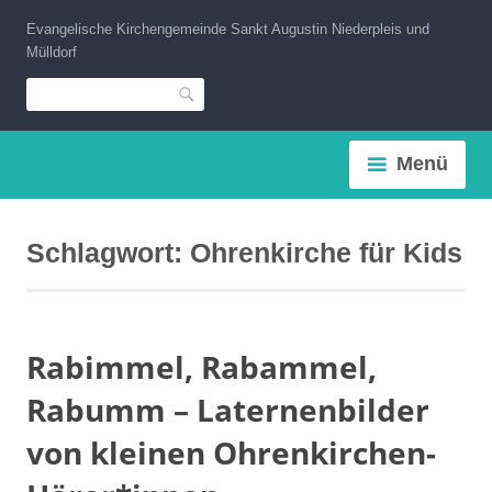
Zum
Evangelische Kirchengemeinde Sankt Augustin Niederpleis und
Inhalt
Mülldorf
springen
Suche
Menü
Schlagwort:
Ohrenkirche für Kids
Rabimmel, Rabammel,
Rabumm – Laternenbilder
von kleinen Ohrenkirchen-