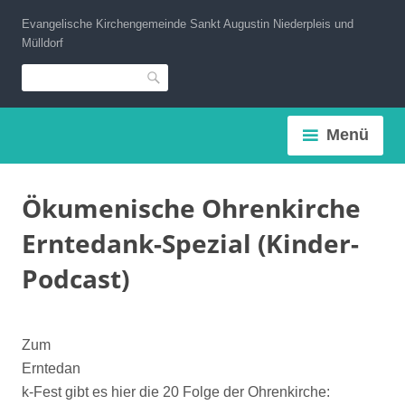
Zum
Evangelische Kirchengemeinde Sankt Augustin Niederpleis und
Inhalt
Mülldorf
springen
Suche
Menü
Ökumenische Ohrenkirche
Erntedank-Spezial (Kinder-
Podcast)
Zum
Erntedan
k-Fest gibt es hier die 20 Folge der Ohrenkirche: