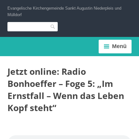
Zum
Evangelische Kirchengemeinde Sankt Augustin Niederpleis und
Inhalt
Mülldorf
springen
Suche
Menü
Jetzt online: Radio
Bonhoeffer – Foge 5: „Im
Ernstfall – Wenn das Leben
Kopf steht“