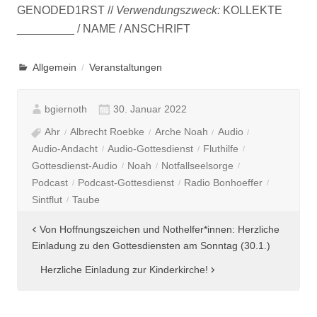
GENODED1RST //
Verwendungszweck:
KOLLEKTE
_________ / NAME / ANSCHRIFT
Allgemein
Veranstaltungen
bgiernoth
30. Januar 2022
Ahr
Albrecht Roebke
Arche Noah
Audio
Audio-Andacht
Audio-Gottesdienst
Fluthilfe
Gottesdienst-Audio
Noah
Notfallseelsorge
Podcast
Podcast-Gottesdienst
Radio Bonhoeffer
Sintflut
Taube
Beitragsnavigation
Von Hoffnungszeichen und Nothelfer*innen: Herzliche
Einladung zu den Gottesdiensten am Sonntag (30.1.)
Herzliche Einladung zur Kinderkirche!