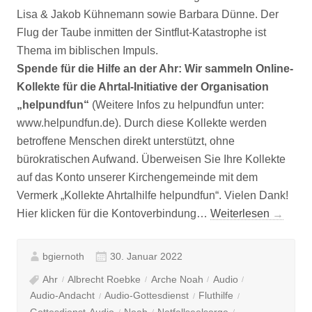
Lisa & Jakob Kühnemann sowie Barbara Dünne. Der
Flug der Taube inmitten der Sintflut-Katastrophe ist
Thema im biblischen Impuls.
Spende für die Hilfe an der Ahr: Wir sammeln Online-
Kollekte für die Ahrtal-Initiative der Organisation
„helpundfun“
(Weitere Infos zu helpundfun unter:
www.helpundfun.de). Durch diese Kollekte werden
betroffene Menschen direkt unterstützt, ohne
bürokratischen Aufwand. Überweisen Sie Ihre Kollekte
auf das Konto unserer Kirchengemeinde mit dem
Vermerk „Kollekte Ahrtalhilfe helpundfun“. Vielen Dank!
„Jetzt
Hier klicken für die Kontoverbindung…
Weiterlesen
→
online:
Radio
bgiernoth
30. Januar 2022
Bonhoef
Ahr
Albrecht Roebke
Arche Noah
Audio
–
Audio-Andacht
Audio-Gottesdienst
Fluthilfe
Foge