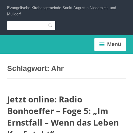
Zum
Evangelische Kirchengemeinde Sankt Augustin Niederpleis und
Inhalt
Mülldorf
springen
Suche
Menü
Schlagwort:
Ahr
Jetzt online: Radio
Bonhoeffer – Foge 5: „Im
Ernstfall – Wenn das Leben