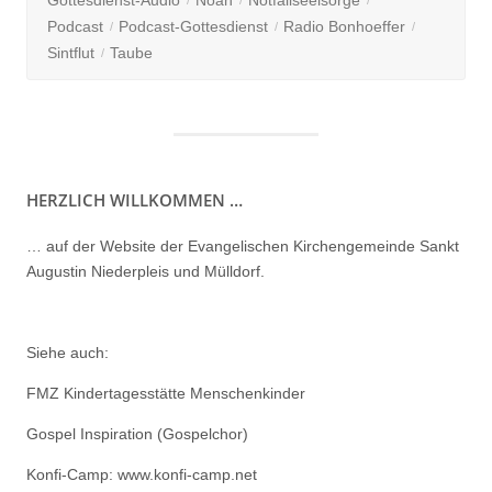
Gottesdienst-Audio
Noah
Notfallseelsorge
5:
Podcast
Podcast-Gottesdienst
Radio Bonhoeffer
„Im
Sintflut
Taube
Ernstfall
–
Wenn
das
Leben
HERZLICH WILLKOMMEN …
Kopf
steht““
… auf der Website der Evangelischen Kirchengemeinde Sankt
Augustin Niederpleis und Mülldorf.
Siehe auch:
FMZ Kindertagesstätte Menschenkinder
Gospel Inspiration (Gospelchor)
Konfi-Camp: www.konfi-camp.net