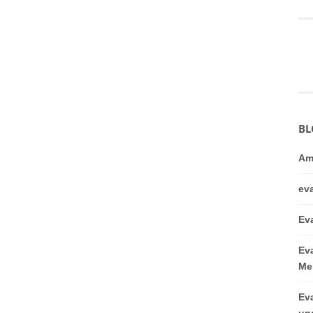
BL
Am
ev
Ev
Ev
Me
Ev
un