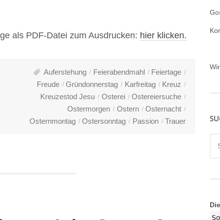
Gos
Ko
age als PDF-Datei zum Ausdrucken:
hier klicken.
Wi
Auferstehung
Feierabendmahl
Feiertage
Freude
Gründonnerstag
Karfreitag
Kreuz
Kreuzestod Jesu
Osterei
Ostereiersuche
Ostermorgen
Ostern
Osternacht
SU
Osternmontag
Ostersonntag
Passion
Trauer
Su
nac
Di