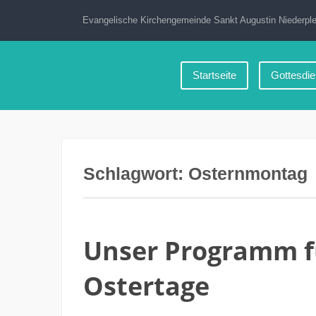
Zum
Evangelische Kirchengemeinde Sankt Augustin Niederple
Inhalt
springen
Startseite
Gottesdie
Schlagwort:
Osternmontag
Unser Programm fü
Ostertage