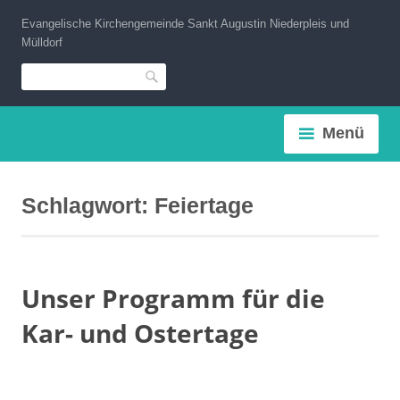
Zum
Evangelische Kirchengemeinde Sankt Augustin Niederpleis und
Inhalt
Mülldorf
springen
Suche
Menü
Schlagwort:
Feiertage
Unser Programm für die
Kar- und Ostertage