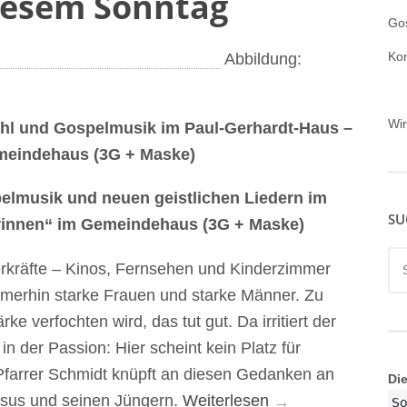
iesem Sonntag
Gos
Ko
Abbildung:
Wi
ahl und Gospelmusik im Paul-Gerhardt-Haus –
meindehaus (3G + Maske)
pelmusik und neuen geistlichen Liedern im
SU
Drinnen“ im Gemeindehaus (3G + Maske)
Su
kräfte – Kinos, Fernsehen und Kinderzimmer
nac
immerhin starke Frauen und starke Männer. Zu
e verfochten wird, das tut gut. Da irritiert der
in der Passion: Hier scheint kein Platz für
Pfarrer Schmidt knüpft an diesen Gedanken an
Di
„Ist
esus und seinen Jüngern.
Weiterlesen
→