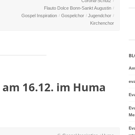
Corona-Schutz
Flauto Dolce Bonn-Sankt Augustin
Gospel Inspiration
Gospelchor
Jugendchor
Kirchenchor
BL
Am
ev
n am 16.12. im Huma
Ev
Ev
Me
Ev
un