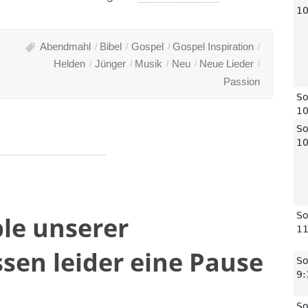
bei
Gott
Abendmahl
Bibel
Gospel
Gospel Inspiration
Platz
Helden
Jünger
Musik
Neu
Neue Lieder
für
Passion
himmlische
Superhelden?
Gottesdienste
mit
Gospelmusik
an
diesem
le unserer
Sonntag“
en leider eine Pause