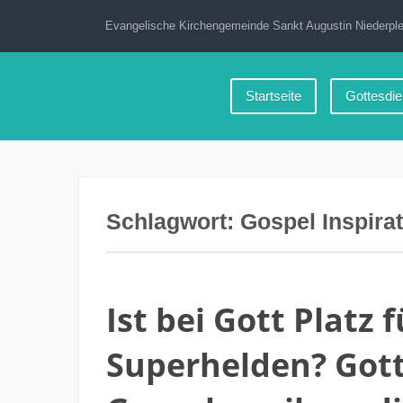
Zum
Evangelische Kirchengemeinde Sankt Augustin Niederple
Inhalt
springen
Startseite
Gottesdie
Schlagwort:
Gospel Inspira
Ist bei Gott Platz
Superhelden? Gott