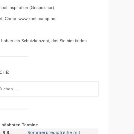
pel Inspiration (Gospelchor)
nfi-Camp: www.konfi-camp.net
r haben ein
Schutzkonzept, das Sie hier finden.
CHE:
chen
h:
e nächsten Termine