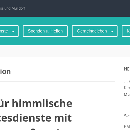
is und Mülldorf
nste
Spenden u. Helfen
Gemeindeleben
K
HE
tion
… a
Kir
Mül
 für himmlische
esdienste mit
Sie
FM