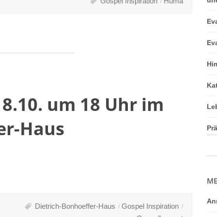
Gospel Inspiration
Huma
Ev
Ev
Hi
Ka
8.10. um 18 Uhr im
Le
er-Haus
Pr
ME
An
Dietrich-Bonhoeffer-Haus
Gospel Inspiration