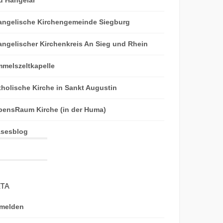
angelische Kirchengemeinde Siegburg
angelischer Kirchenkreis An Sieg und Rhein
mmelszeltkapelle
tholische Kirche in Sankt Augustin
bensRaum Kirche (in der Huma)
äsesblog
TA
melden