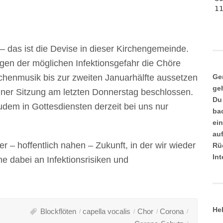
 – das ist die Devise in dieser Kirchengemeinde.
egen der möglichen Infektionsgefahr die Chöre
Ge
henmusik bis zur zweiten Januarhälfte aussetzen
ge
iner Sitzung am letzten Donnerstag beschlossen.
Du
dem in Gottesdiensten derzeit bei uns nur
ba
ei
au
 – hoffentlich nahen – Zukunft, in der wir wieder
Rü
In
 dabei an Infektionsrisiken und
He
Blockflöten
capella vocalis
Chor
Corona