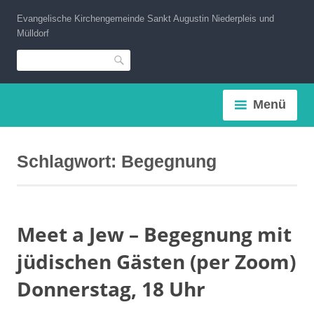
Zum
Evangelische Kirchengemeinde Sankt Augustin Niederpleis und
Inhalt
Mülldorf
springen
Suche
Menü
Schlagwort:
Begegnung
Meet a Jew – Begegnung mit
jüdischen Gästen (per Zoom)
Donnerstag, 18 Uhr