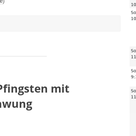
de
)
Pfingsten mit
hwung