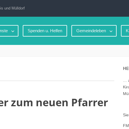
is und Mülldorf
nste
Spenden u. Helfen
Gemeindeleben
K
HE
… a
Kir
Mül
ber zum neuen Pfarrer
Sie
FM