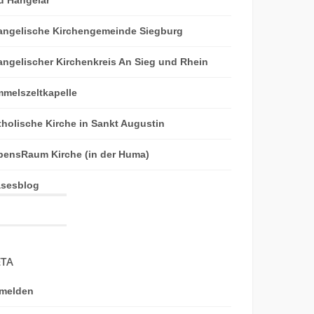
angelische Kirchengemeinde Siegburg
angelischer Kirchenkreis An Sieg und Rhein
mmelszeltkapelle
tholische Kirche in Sankt Augustin
bensRaum Kirche (in der Huma)
äsesblog
TA
melden