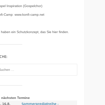
pel Inspiration (Gospelchor)
nfi-Camp: www.konfi-camp.net
r haben ein
Schutzkonzept, das Sie hier finden.
CHE:
chen
h:
e nächsten Termine