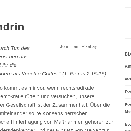
ndrin
John Hain, Pixabay
durch Tun des
BL
enschen das
t ihr die
Am
dern als Knechte Gottes.“ (1. Petrus 2,15-16)
ev
o kommt es mir vor, wenn rechtsradikale
Ev
mokratie rütteln und versuchen, unsere
rer Gesellschaft ist der Zusammenhalt. Über die
Ev
Me
iteinander sollte Konsens herrschen.
tische Hinterfragung von Maßnahmen gehören zur
Ev
dersdenkender und der Einsatz von Gewalt tun
un