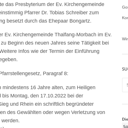
te das Presbyterium der Ev. Kirchengemeinde
Gos
einstimmig Pfarrer Dr. Tobias Schreiber zum
Ko
slang besetzt durch das Ehepaar Bongartz.
r der Ev. Kirchengemeinde Thalfang-Morbach im Ev.
Wi
ch zu Beginn des neuen Jahres seine Tätigkeit bei
Weitere Infos wie der Termin der Einführung
gegeben.
SU
farrstellengesetz, Paragraf 8:
Su
mindestens 16 Jahre alten, zum Heiligen
nac
bis Montag, den 17.10.2022 bei der
ieg und Rhein ein schriftlich begründeter
en des Gewählten oder wegen Verletzung von
Di
n werden.