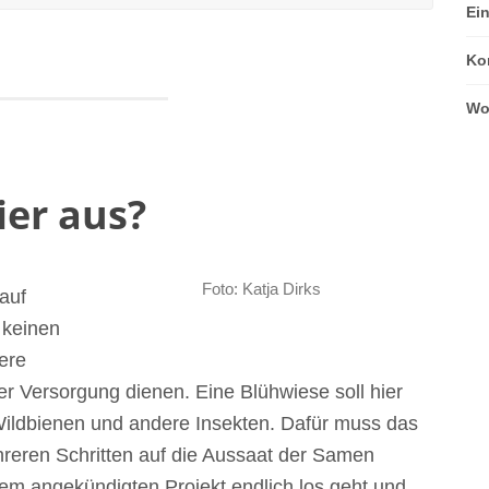
Ei
Ko
Wo
ier aus?
Foto: Katja Dirks
auf
 keinen
ere
der Versorgung dienen. Eine Blühwiese soll hier
 Wildbienen und andere Insekten. Dafür muss das
hreren Schritten auf die Aussaat der Samen
 dem angekündigten Projekt endlich los geht und