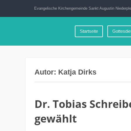
Zum
Evangelische Kirchengemeinde Sankt Augustin Niederple
Inhalt
springen
Startseite
Gottesdie
Autor:
Katja Dirks
Dr. Tobias Schrei
gewählt