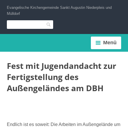
Zum
Evangelische Kirchengemeinde Sankt Augustin Niederpleis und
Inhalt
Mülldorf
springen
Suche
Menü
Fest mit Jugendandacht zur
Fertigstellung des
Außengeländes am DBH
Endlich ist es soweit: Die Arbeiten im Außengelände um