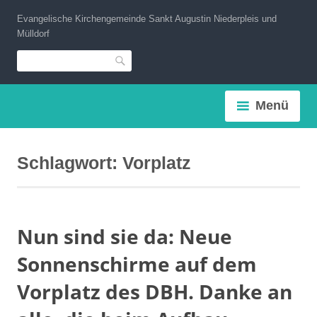
Zum
Evangelische Kirchengemeinde Sankt Augustin Niederpleis und
Inhalt
Mülldorf
springen
Suche
Menü
Schlagwort:
Vorplatz
Nun sind sie da: Neue
Sonnenschirme auf dem
Vorplatz des DBH. Danke an