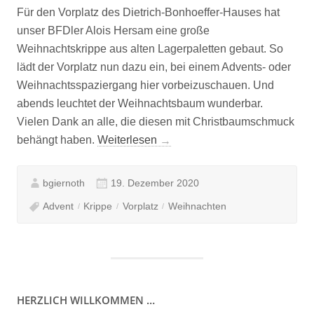
Für den Vorplatz des Dietrich-Bonhoeffer-Hauses hat
unser BFDler Alois Hersam eine große
Weihnachtskrippe aus alten Lagerpaletten gebaut. So
lädt der Vorplatz nun dazu ein, bei einem Advents- oder
Weihnachtsspaziergang hier vorbeizuschauen. Und
abends leuchtet der Weihnachtsbaum wunderbar.
Vielen Dank an alle, die diesen mit Christbaumschmuck
„Upcycling-
behängt haben.
Weiterlesen
→
Weihnachtskrippe
vor
bgiernoth
19. Dezember 2020
dem
Advent
Krippe
Vorplatz
Weihnachten
Dietrich-
Bonhoeffer-
Haus
fertig!“
HERZLICH WILLKOMMEN …