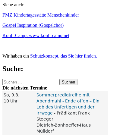
Siehe auch:
FMZ Kindertagesstätte Menschenkinder
Gospel Inspiration (Gospelchor)
Konfi-Camp: www.konfi-camp.net
Wir haben ein
Schutzkonzept, das Sie hier finden.
Suche:
Suchen
nach:
Die nächsten Termine