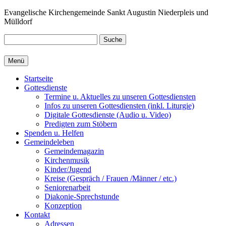
Zum
Evangelische Kirchengemeinde Sankt Augustin Niederpleis und
Inhalt
Mülldorf
springen
Suche
Menü
Startseite
Gottesdienste
Termine u. Aktuelles zu unseren Gottesdiensten
Infos zu unseren Gottesdiensten (inkl. Liturgie)
Digitale Gottesdienste (Audio u. Video)
Predigten zum Stöbern
Spenden u. Helfen
Gemeindeleben
Gemeindemagazin
Kirchenmusik
Kinder/Jugend
Kreise (Gespräch / Frauen /Männer / etc.)
Seniorenarbeit
Diakonie-Sprechstunde
Konzeption
Kontakt
Adressen