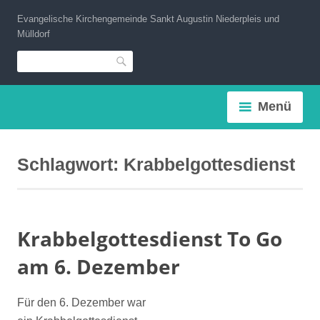
Zum
Evangelische Kirchengemeinde Sankt Augustin Niederpleis und
Inhalt
Mülldorf
springen
Suche
Menü
Schlagwort:
Krabbelgottesdienst
Krabbelgottesdienst To Go
am 6. Dezember
Für den 6. Dezember war