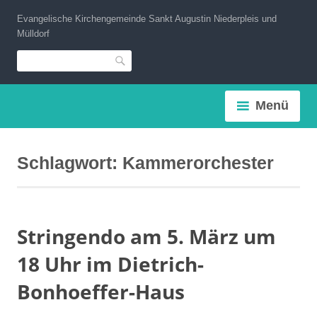
Zum
Evangelische Kirchengemeinde Sankt Augustin Niederpleis und
Inhalt
Mülldorf
springen
Suche
Menü
Schlagwort:
Kammerorchester
Stringendo am 5. März um
18 Uhr im Dietrich-
Bonhoeffer-Haus