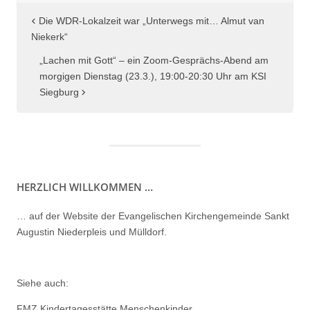
Beitragsnavigation
Die WDR-Lokalzeit war „Unterwegs mit… Almut van
Niekerk“
„Lachen mit Gott“ – ein Zoom-Gesprächs-Abend am
morgigen Dienstag (23.3.), 19:00-20:30 Uhr am KSI
Siegburg
HERZLICH WILLKOMMEN …
… auf der Website der Evangelischen Kirchengemeinde Sankt
Augustin Niederpleis und Mülldorf.
Siehe auch:
FMZ Kindertagesstätte Menschenkinder