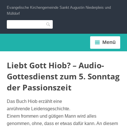
Zum
Evangelische Kirchengemeinde Sankt Augustin Niederpleis und
Inhalt
Mülldorf
springen
Suche
Menü
Liebt Gott Hiob? – Audio-
Gottesdienst zum 5. Sonntag
der Passionszeit
Das Buch Hiob erzählt eine
anrührende Leidensgeschichte.
Einem frommen und gütigen Mann wird alles
genommen, ohne, dass er etwas dafür kann. An diesem