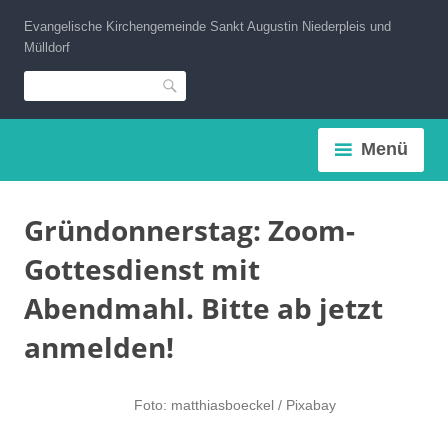
Zum
Evangelische Kirchengemeinde Sankt Augustin Niederpleis und
Inhalt
Mülldorf
springen
Suche
Menü
Gründonnerstag: Zoom-
Gottesdienst mit
Abendmahl. Bitte ab jetzt
anmelden!
Foto: matthiasboeckel / Pixabay