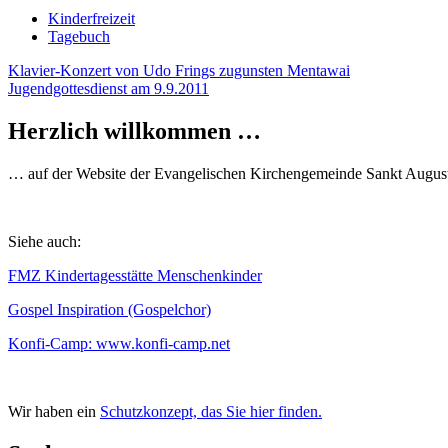
Kinderfreizeit
Tagebuch
Beitragsnavigation
Klavier-Konzert von Udo Frings zugunsten Mentawai
Jugendgottesdienst am 9.9.2011
Herzlich willkommen …
… auf der Website der Evangelischen Kirchengemeinde Sankt August
Siehe auch:
FMZ Kindertagesstätte Menschenkinder
Gospel Inspiration (Gospelchor)
Konfi-Camp: www.konfi-camp.net
Wir haben ein
Schutzkonzept, das Sie hier finden.