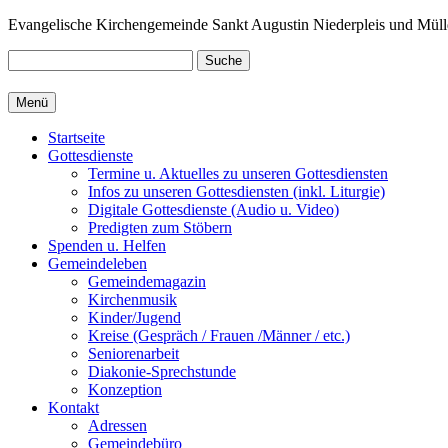
Zum
Evangelische Kirchengemeinde Sankt Augustin Niederpleis und Müll
Inhalt
springen
Suche
Menü
Startseite
Gottesdienste
Termine u. Aktuelles zu unseren Gottesdiensten
Infos zu unseren Gottesdiensten (inkl. Liturgie)
Digitale Gottesdienste (Audio u. Video)
Predigten zum Stöbern
Spenden u. Helfen
Gemeindeleben
Gemeindemagazin
Kirchenmusik
Kinder/Jugend
Kreise (Gespräch / Frauen /Männer / etc.)
Seniorenarbeit
Diakonie-Sprechstunde
Konzeption
Kontakt
Adressen
Gemeindebüro