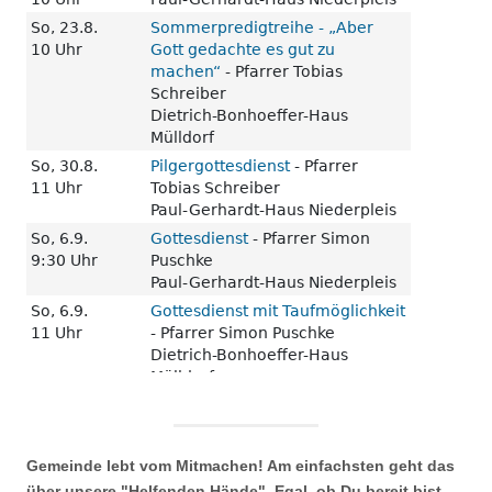
Gemeinde lebt vom Mitmachen! Am einfachsten geht das
über unsere "Helfenden Hände". Egal, ob Du bereit bist,