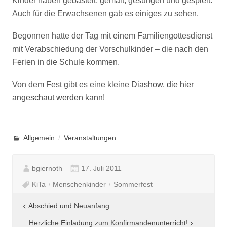
Kinder haben gebastelt, gemalt, gesungen und gespielt.
Auch für die Erwachsenen gab es einiges zu sehen.
Begonnen hatte der Tag mit einem Familiengottesdienst
mit Verabschiedung der Vorschulkinder – die nach den
Ferien in die Schule kommen.
Von dem Fest gibt es eine kleine
Diashow, die hier
angeschaut werden kann!
Allgemein
Veranstaltungen
bgiernoth
17. Juli 2011
KiTa
Menschenkinder
Sommerfest
Beitragsnavigation
Abschied und Neuanfang
Herzliche Einladung zum Konfirmandenunterricht!