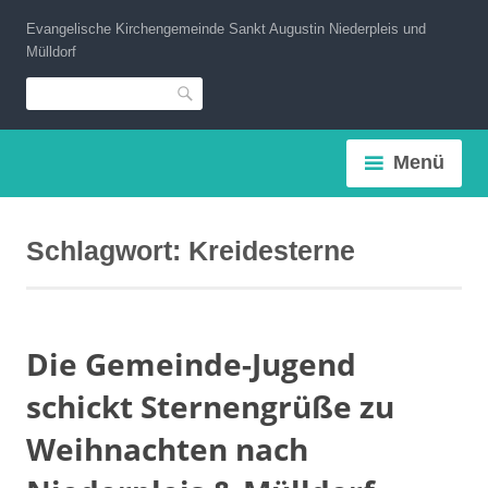
Zum
Evangelische Kirchengemeinde Sankt Augustin Niederpleis und
Inhalt
Mülldorf
springen
Suche
Menü
Schlagwort:
Kreidesterne
Die Gemeinde-Jugend
schickt Sternengrüße zu
Weihnachten nach