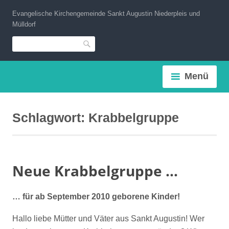
Zum
Evangelische Kirchengemeinde Sankt Augustin Niederpleis und
Inhalt
Mülldorf
springen
Suche
Menü
Schlagwort:
Krabbelgruppe
Neue Krabbelgruppe …
… für ab September 2010 geborene Kinder!
Hallo liebe Mütter und Väter aus Sankt Augustin! Wer