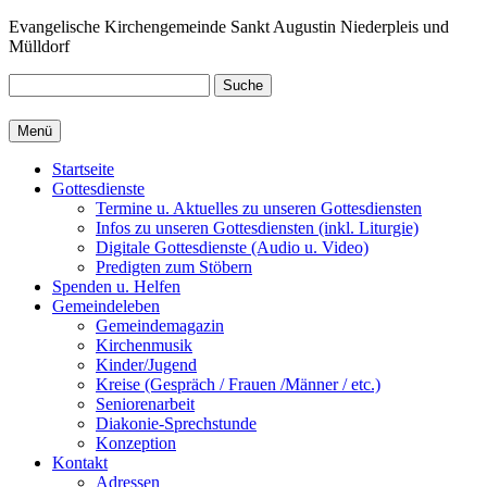
Zum
Evangelische Kirchengemeinde Sankt Augustin Niederpleis und
Inhalt
Mülldorf
springen
Suche
Menü
Startseite
Gottesdienste
Termine u. Aktuelles zu unseren Gottesdiensten
Infos zu unseren Gottesdiensten (inkl. Liturgie)
Digitale Gottesdienste (Audio u. Video)
Predigten zum Stöbern
Spenden u. Helfen
Gemeindeleben
Gemeindemagazin
Kirchenmusik
Kinder/Jugend
Kreise (Gespräch / Frauen /Männer / etc.)
Seniorenarbeit
Diakonie-Sprechstunde
Konzeption
Kontakt
Adressen