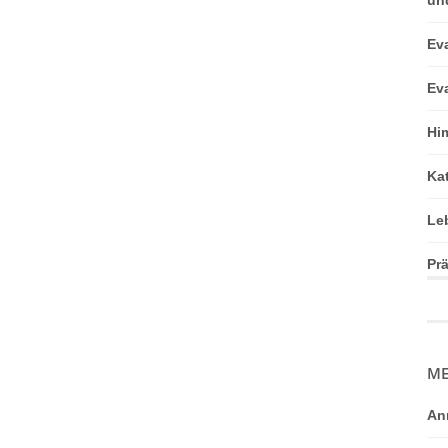
Ev
Ev
Hi
Ka
Le
Pr
ME
An