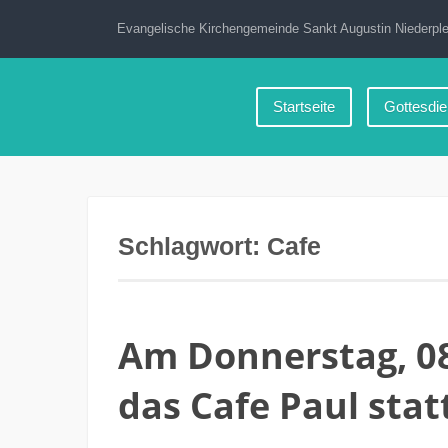
Zum
Evangelische Kirchengemeinde Sankt Augustin Niederple
Inhalt
springen
Startseite
Gottesdie
Schlagwort:
Cafe
Am Donnerstag, 08
das Cafe Paul stat