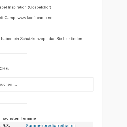
pel Inspiration (Gospelchor)
nfi-Camp: www.konfi-camp.net
r haben ein
Schutzkonzept, das Sie hier finden.
CHE:
chen
h:
e nächsten Termine