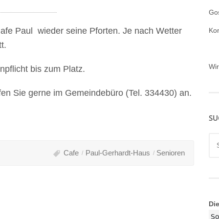
Gos
e Paul wieder seine Pforten. Je nach Wetter
Ko
t.
Wi
pflicht bis zum Platz.
fen Sie gerne im Gemeindebüro (Tel. 334430) an.
SU
Su
nac
Cafe
Paul-Gerhardt-Haus
Senioren
Di