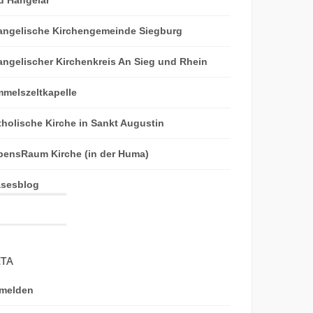
angelische Kirchengemeinde Siegburg
angelischer Kirchenkreis An Sieg und Rhein
mmelszeltkapelle
tholische Kirche in Sankt Augustin
bensRaum Kirche (in der Huma)
äsesblog
TA
melden