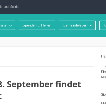
is und Mülldorf
nste
Spenden u. Helfen
Gemeindeleben
K
HE
… a
Kir
Mül
. September findet
t
Sie
FM