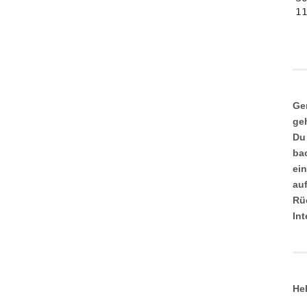
Ge
ge
Du
ba
ei
au
Rü
In
He