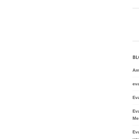
BL
Am
ev
Ev
Ev
Me
Ev
un