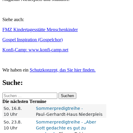
Siehe auch:
FMZ Kindertagesstätte Menschenkinder
Gospel Inspiration (Gospelchor)
Konfi-Camp: www.konfi-camp.net
Wir haben ein
Schutzkonzept, das Sie hier finden.
Suche:
Suchen
nach:
Die nächsten Termine