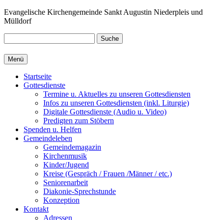
Zum
Evangelische Kirchengemeinde Sankt Augustin Niederpleis und
Inhalt
Mülldorf
springen
Suche
Menü
Startseite
Gottesdienste
Termine u. Aktuelles zu unseren Gottesdiensten
Infos zu unseren Gottesdiensten (inkl. Liturgie)
Digitale Gottesdienste (Audio u. Video)
Predigten zum Stöbern
Spenden u. Helfen
Gemeindeleben
Gemeindemagazin
Kirchenmusik
Kinder/Jugend
Kreise (Gespräch / Frauen /Männer / etc.)
Seniorenarbeit
Diakonie-Sprechstunde
Konzeption
Kontakt
Adressen