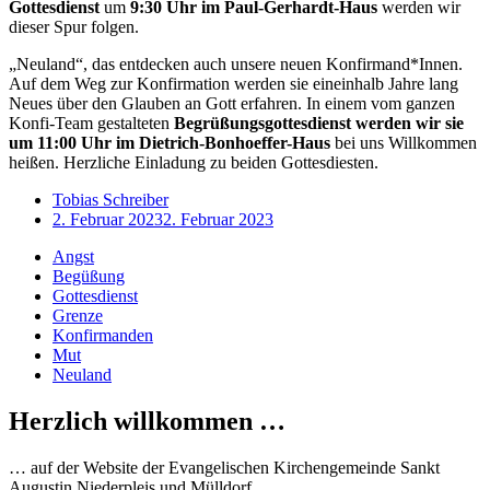
Gottesdienst
um
9:30 Uhr im Paul-Gerhardt-Haus
werden wir
dieser Spur folgen.
„Neuland“, das entdecken auch unsere neuen Konfirmand*Innen.
Auf dem Weg zur Konfirmation werden sie eineinhalb Jahre lang
Neues über den Glauben an Gott erfahren. In einem vom ganzen
Konfi-Team gestalteten
Begrüßungsgottesdienst
werden wir sie
um 11:00 Uhr im Dietrich-Bonhoeffer-Haus
bei uns Willkommen
heißen. Herzliche Einladung zu beiden Gottesdiesten.
Tobias Schreiber
2. Februar 2023
2. Februar 2023
Angst
Begüßung
Gottesdienst
Grenze
Konfirmanden
Mut
Neuland
Herzlich willkommen …
… auf der Website der Evangelischen Kirchengemeinde Sankt
Augustin Niederpleis und Mülldorf.