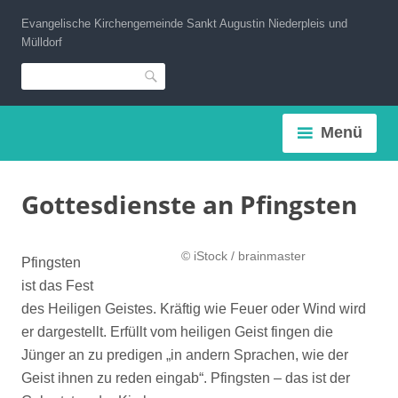
Zum
Evangelische Kirchengemeinde Sankt Augustin Niederpleis und
Inhalt
Mülldorf
springen
Suche
Menü
Gottesdienste an Pfingsten
© iStock / brainmaster
Pfingsten
ist das Fest
des Heiligen Geistes. Kräftig wie Feuer oder Wind wird
er dargestellt. Erfüllt vom heiligen Geist fingen die
Jünger an zu predigen „in andern Sprachen, wie der
Geist ihnen zu reden eingab“. Pfingsten – das ist der