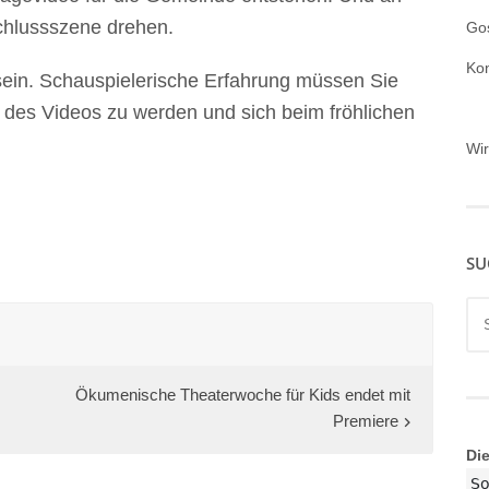
chlussszene drehen.
Gos
Ko
u sein. Schauspielerische Erfahrung müssen Sie
eil des Videos zu werden und sich beim fröhlichen
Wi
SU
Su
nac
Ökumenische Theaterwoche für Kids endet mit
Premiere
Di