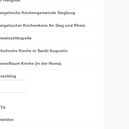
angelische Kirchengemeinde Siegburg
angelischer Kirchenkreis An Sieg und Rhein
mmelszeltkapelle
tholische Kirche in Sankt Augustin
bensRaum Kirche (in der Huma)
äsesblog
TA
melden