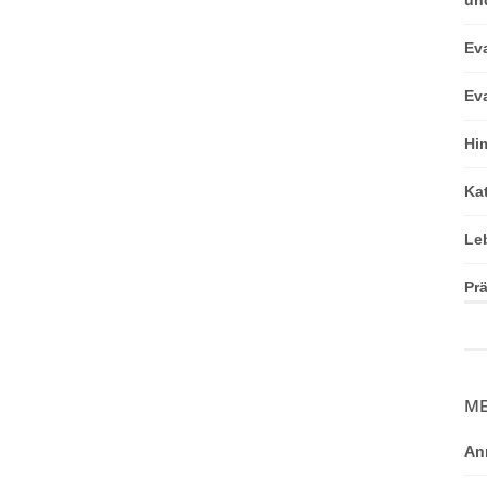
Ev
Ev
Hi
Ka
Le
Pr
ME
An