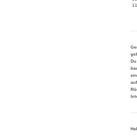
Ge
ge
Du
ba
ei
au
Rü
In
He