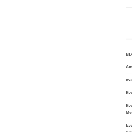
BL
Am
ev
Ev
Ev
Me
Ev
un