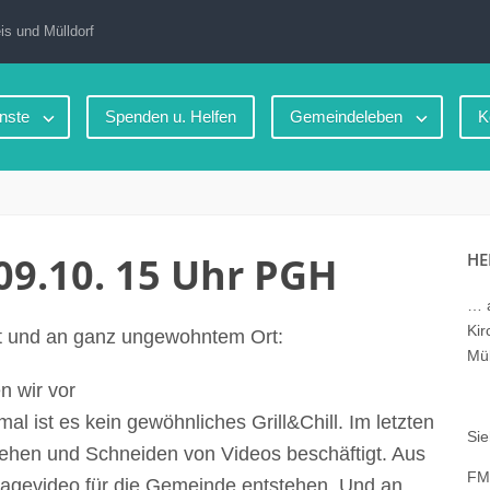
is und Mülldorf
nste
Spenden u. Helfen
Gemeindeleben
K
 09.10. 15 Uhr PGH
HE
… a
Kir
eit und an ganz ungewohntem Ort:
Mül
 wir vor
al ist es kein gewöhnliches Grill&Chill. Im letzten
Sie
Drehen und Schneiden von Videos beschäftigt. Aus
FM
magevideo für die Gemeinde entstehen. Und an