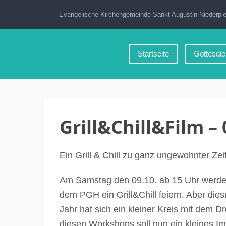
Zum
Evangelische Kirchengemeinde Sankt Augustin Niederple
Inhalt
springen
Startseite
Gottesdie
Grill&Chill&Film –
Ein Grill & Chill zu ganz ungewohnter Z
Am Samstag den 09.10. ab 15 Uhr werden
dem PGH ein Grill&Chill feiern. Aber diesm
Jahr hat sich ein kleiner Kreis mit dem 
diesen Workshops soll nun ein kleines I