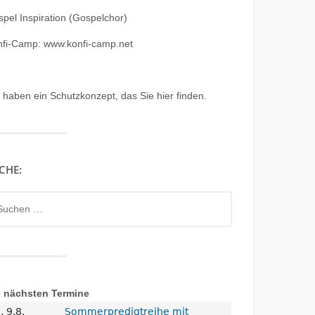
pel Inspiration (Gospelchor)
nfi-Camp: www.konfi-camp.net
r haben ein
Schutzkonzept, das Sie hier finden.
CHE:
chen
h:
e nächsten Termine