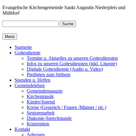
Zum
Evangelische Kirchengemeinde Sankt Augustin Niederpleis und
Inhalt
Mülldorf
springen
Suche
Menü
Startseite
Gottesdienste
Termine u. Aktuelles zu unseren Gottesdiensten
Infos zu unseren Gottesdiensten (inkl. Liturgie)
Digitale Gottesdienste (Audio u. Video)
Predigten zum Stöbern
Spenden u. Helfen
Gemeindeleben
Gemeindemagazin
Kirchenmusik
Kinder/Jugend
Kreise (Gespräch / Frauen /Männer / etc.)
Seniorenarbeit
Diakonie-Sprechstunde
Konzeption
Kontakt
Adressen