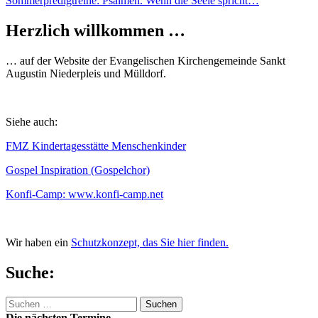
Sommerpredigtreihe: Psalmen. Wenn die Seele spricht…
Herzlich willkommen …
… auf der Website der Evangelischen Kirchengemeinde Sankt
Augustin Niederpleis und Mülldorf.
Siehe auch:
FMZ Kindertagesstätte Menschenkinder
Gospel Inspiration (Gospelchor)
Konfi-Camp: www.konfi-camp.net
Wir haben ein
Schutzkonzept, das Sie hier finden.
Suche:
Suchen
nach:
Die nächsten Termine