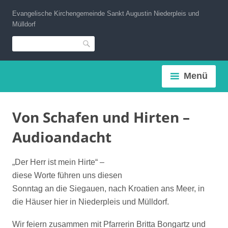
Zum
Evangelische Kirchengemeinde Sankt Augustin Niederpleis und
Inhalt
Mülldorf
springen
Suche
Menü
Von Schafen und Hirten –
Audioandacht
„Der Herr is
t mein Hirte“ –
diese Worte führen uns diesen
Sonntag an die Siegauen, nach Kroatien ans Meer, in
die Häuser hier in Niederpleis und Mülldorf.
Wir feiern zusammen mit Pfarrerin Britta Bongartz und