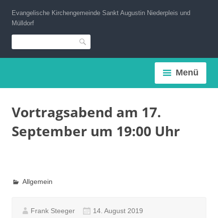
Zum
Evangelische Kirchengemeinde Sankt Augustin Niederpleis und
Inhalt
Mülldorf
springen
Suche
Menü
Vortragsabend am 17.
September um 19:00 Uhr
Allgemein
Frank Steeger
14. August 2019