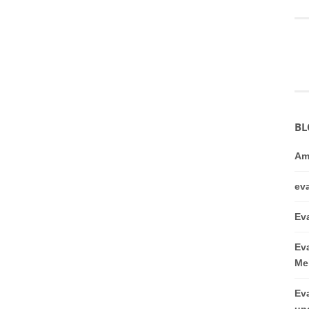
BL
Am
ev
Ev
Ev
Me
Ev
un