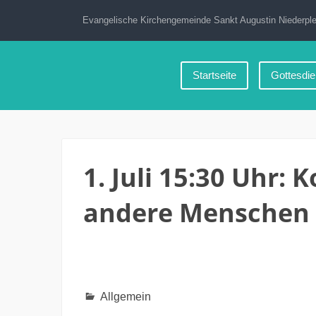
Zum
Evangelische Kirchengemeinde Sankt Augustin Niederple
Inhalt
springen
Startseite
Gottesdie
1. Juli 15:30 Uhr: 
andere Menschen
Allgemein