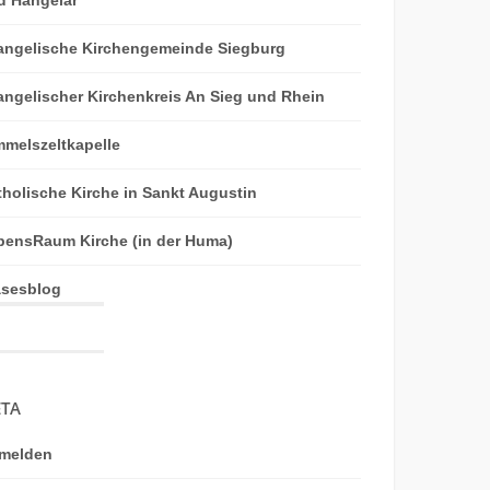
angelische Kirchengemeinde Siegburg
angelischer Kirchenkreis An Sieg und Rhein
mmelszeltkapelle
tholische Kirche in Sankt Augustin
bensRaum Kirche (in der Huma)
äsesblog
TA
melden