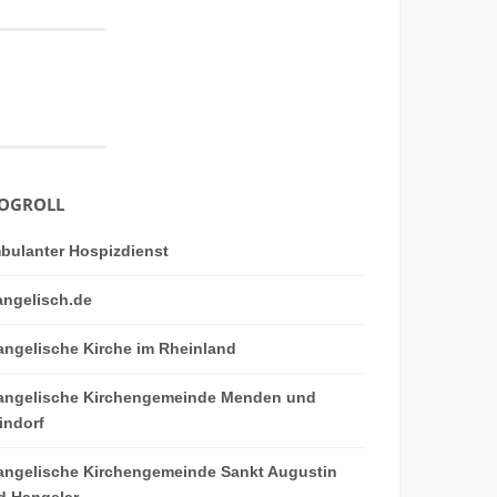
OGROLL
bulanter Hospizdienst
angelisch.de
angelische Kirche im Rheinland
angelische Kirchengemeinde Menden und
indorf
angelische Kirchengemeinde Sankt Augustin
d Hangelar