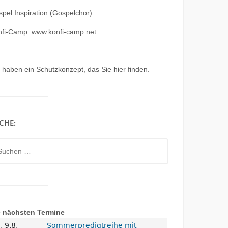
pel Inspiration (Gospelchor)
nfi-Camp: www.konfi-camp.net
r haben ein
Schutzkonzept, das Sie hier finden.
CHE:
chen
h:
e nächsten Termine