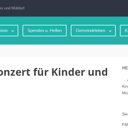
is und Mülldorf
nste
Spenden u. Helfen
Gemeindeleben
K
Konzert für Kinder und
HE
… a
Kir
Mül
Sie
FM