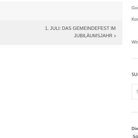
Gos
Ko
1. JULI: DAS GEMEINDEFEST IM
JUBILÄUMSJAHR
Wi
SU
Su
nac
Di