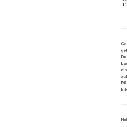
Ge
ge
Du
ba
ei
au
Rü
In
He