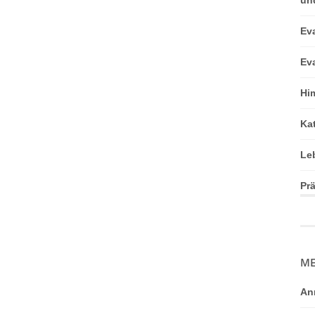
Ev
Ev
Hi
Ka
Le
Pr
ME
An