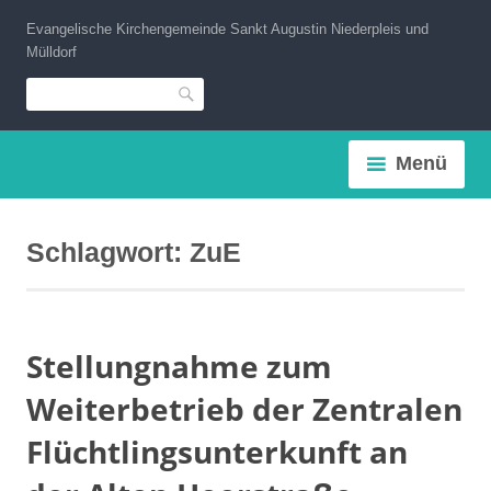
Zum
Evangelische Kirchengemeinde Sankt Augustin Niederpleis und
Inhalt
Mülldorf
springen
Suche
Menü
Schlagwort:
ZuE
Stellungnahme zum
Weiterbetrieb der Zentralen
Flüchtlingsunterkunft an