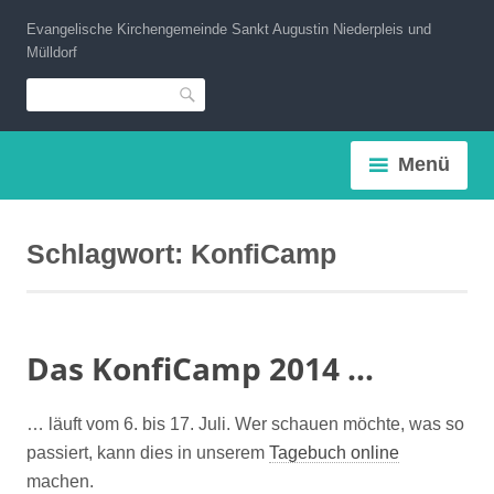
Zum
Evangelische Kirchengemeinde Sankt Augustin Niederpleis und
Inhalt
Mülldorf
springen
Suche
Menü
Schlagwort:
KonfiCamp
Das KonfiCamp 2014 …
… läuft vom 6. bis 17. Juli. Wer schauen möchte, was so
passiert, kann dies in unserem
Tagebuch online
machen.