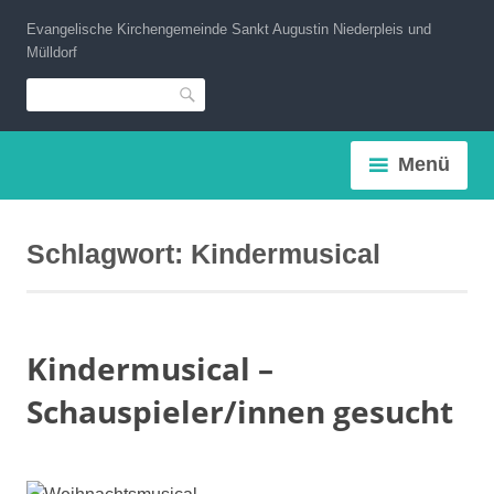
Zum
Evangelische Kirchengemeinde Sankt Augustin Niederpleis und
Inhalt
Mülldorf
springen
Suche
Menü
Schlagwort:
Kindermusical
Kindermusical –
Schauspieler/innen gesucht