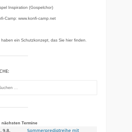
pel Inspiration (Gospelchor)
nfi-Camp: www.konfi-camp.net
r haben ein
Schutzkonzept, das Sie hier finden.
CHE:
chen
h:
e nächsten Termine