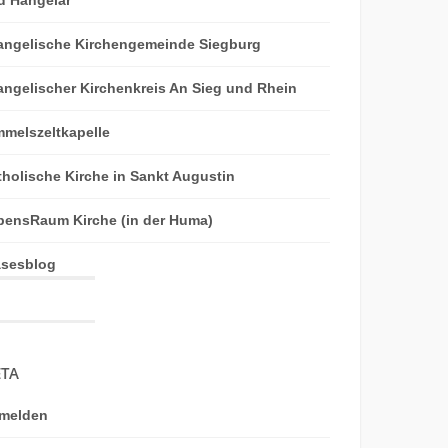
angelische Kirchengemeinde Siegburg
angelischer Kirchenkreis An Sieg und Rhein
mmelszeltkapelle
tholische Kirche in Sankt Augustin
bensRaum Kirche (in der Huma)
äsesblog
TA
melden