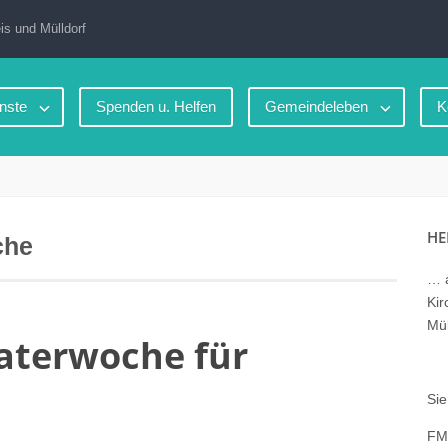
is und Mülldorf
nste
Spenden u. Helfen
Gemeindeleben
K
HE
che
… a
Kir
Mül
aterwoche für
Sie
FM