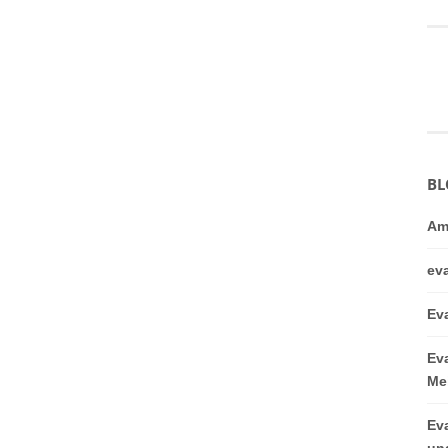
BL
Am
ev
Ev
Ev
Me
Ev
un