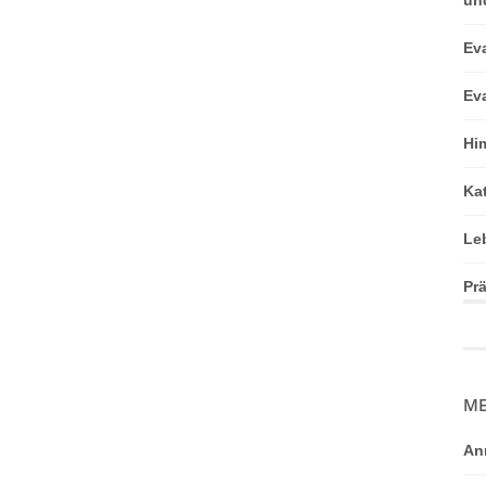
Ev
Ev
Hi
Ka
Le
Pr
ME
An