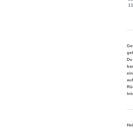
Ge
ge
Du
ba
ei
au
Rü
In
He