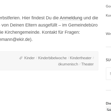
Gos
Ko
bstferien. Hier findest Du die
Anmeldung
und die
 – von Deinen Eltern ausgefüllt – im Gemeindebüro
 die Kirchengemeinde. Kontakt für Fragen:
Wi
gemann@ekir.de).
Kinder
Kinderbibelwoche
Kindertheater
SU
ökumenisch
Theater
Su
nac
Di