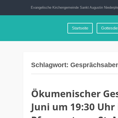
Zum
Evangelische Kirchengemeinde Sankt Augustin Niederple
Inhalt
springen
Startseite
Gottesdie
Schlagwort:
Gesprächsabe
Ökumenischer Ges
Juni um 19:30 Uhr 