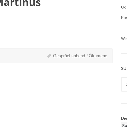
Martinus
Gos
Ko
Wi
Gesprächsabend
Ökumene
SU
Su
nac
Di