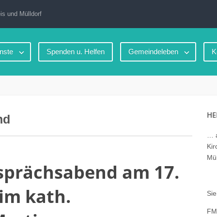
is und Mülldorf
nste
Spenden u. Helfen
Gemeindeleben
K
HE
nd
… a
Kir
Mül
prächsabend am 17.
im kath.
Sie
FM