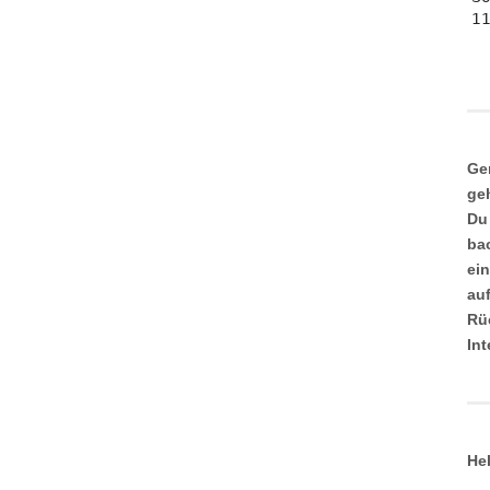
Ge
ge
Du
ba
ei
au
Rü
In
He