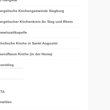
angelische Kirchengemeinde Siegburg
angelischer Kirchenkreis An Sieg und Rhein
mmelszeltkapelle
tholische Kirche in Sankt Augustin
bensRaum Kirche (in der Huma)
äsesblog
TA
melden