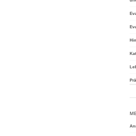
Ev
Ev
Hi
Ka
Le
Pr
ME
An