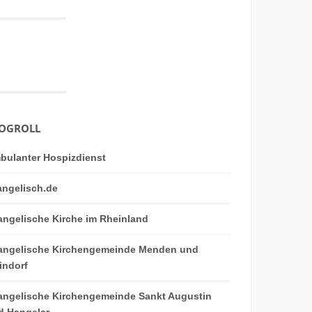
OGROLL
bulanter Hospizdienst
angelisch.de
angelische Kirche im Rheinland
angelische Kirchengemeinde Menden und
indorf
angelische Kirchengemeinde Sankt Augustin
d Hangelar