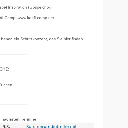
pel Inspiration (Gospelchor)
nfi-Camp: www.konfi-camp.net
r haben ein
Schutzkonzept, das Sie hier finden.
CHE:
chen
h:
e nächsten Termine