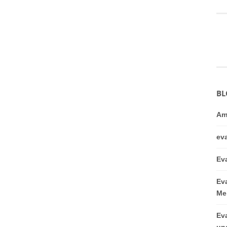
BL
Am
ev
Ev
Ev
Me
Ev
un