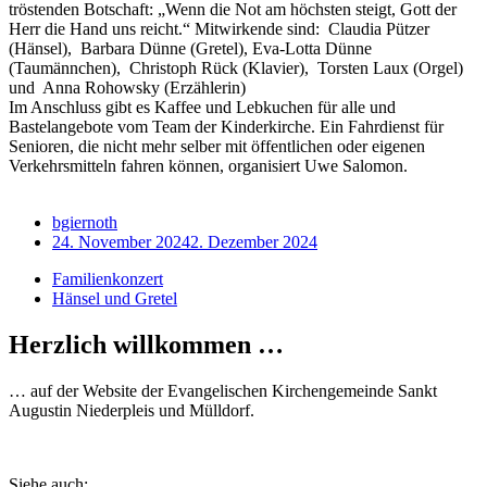
tröstenden Botschaft: „Wenn die Not am höchsten steigt, Gott der
Herr die Hand uns reicht.“ Mitwirkende sind: Claudia Pützer
(Hänsel), Barbara Dünne (Gretel), Eva-Lotta Dünne
(Taumännchen), Christoph Rück (Klavier), Torsten Laux (Orgel)
und Anna Rohowsky (Erzählerin)
Im Anschluss gibt es Kaffee und Lebkuchen für alle und
Bastelangebote vom Team der Kinderkirche. Ein Fahrdienst für
Senioren, die nicht mehr selber mit öffentlichen oder eigenen
Verkehrsmitteln fahren können, organisiert Uwe Salomon.
bgiernoth
24. November 2024
2. Dezember 2024
Familienkonzert
Hänsel und Gretel
Herzlich willkommen …
… auf der Website der Evangelischen Kirchengemeinde Sankt
Augustin Niederpleis und Mülldorf.
Siehe auch: