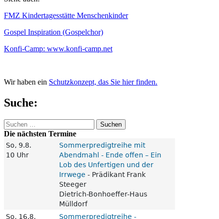
FMZ Kindertagesstätte Menschenkinder
Gospel Inspiration (Gospelchor)
Konfi-Camp: www.konfi-camp.net
Wir haben ein
Schutzkonzept, das Sie hier finden.
Suche:
Suchen
nach:
Die nächsten Termine