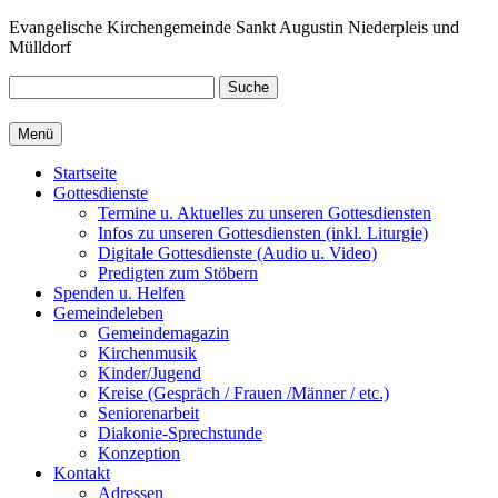
Zum
Evangelische Kirchengemeinde Sankt Augustin Niederpleis und
Inhalt
Mülldorf
springen
Suche
Menü
Startseite
Gottesdienste
Termine u. Aktuelles zu unseren Gottesdiensten
Infos zu unseren Gottesdiensten (inkl. Liturgie)
Digitale Gottesdienste (Audio u. Video)
Predigten zum Stöbern
Spenden u. Helfen
Gemeindeleben
Gemeindemagazin
Kirchenmusik
Kinder/Jugend
Kreise (Gespräch / Frauen /Männer / etc.)
Seniorenarbeit
Diakonie-Sprechstunde
Konzeption
Kontakt
Adressen