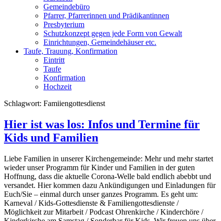
Gemeindebüro
Pfarrer, Pfarrerinnen und Prädikantinnen
Presbyterium
Schutzkonzept gegen jede Form von Gewalt
Einrichtungen, Gemeindehäuser etc.
Taufe, Trauung, Konfirmation
Eintritt
Taufe
Konfirmation
Hochzeit
Schlagwort:
Famiiengottesdienst
Hier ist was los: Infos und Termine für
Kids und Familien
Liebe Familien in unserer Kirchengemeinde: Mehr und mehr startet
wieder unser Programm für Kinder und Familien in der guten
Hoffnung, dass die aktuelle Corona-Welle bald endlich abebbt und
versandet. Hier kommen dazu Ankündigungen und Einladungen für
Euch/Sie – einmal durch unser ganzes Programm. Es geht um:
Karneval / Kids-Gottesdienste & Familiengottesdienste /
Möglichkeit zur Mitarbeit / Podcast Ohrenkirche / Kinderchöre /
Kinderkirche am Samstag / Sonderbar für Kids. Wir freuen uns über