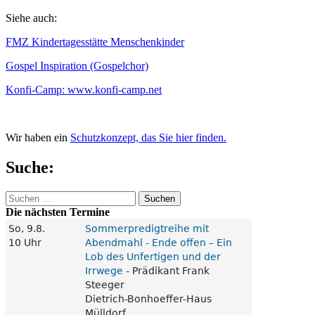
Siehe auch:
FMZ Kindertagesstätte Menschenkinder
Gospel Inspiration (Gospelchor)
Konfi-Camp: www.konfi-camp.net
Wir haben ein
Schutzkonzept, das Sie hier finden.
Suche:
Suchen
nach:
Die nächsten Termine