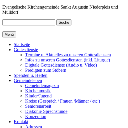
Zum
Evangelische Kirchengemeinde Sankt Augustin Niederpleis und
Inhalt
Mülldorf
springen
Suche
Menü
Startseite
Gottesdienste
Termine u. Aktuelles zu unseren Gottesdiensten
Infos zu unseren Gottesdiensten (inkl. Liturgie)
Digitale Gottesdienste (Audio u. Video)
Predigten zum Stöbern
Spenden u. Helfen
Gemeindeleben
Gemeindemagazin
Kirchenmusik
Kinder/Jugend
Kreise (Gespräch / Frauen /Männer / etc.)
Seniorenarbeit
Diakonie-Sprechstunde
Konzeption
Kontakt
Adressen