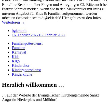
Eure/Ihre Reaktion, über Fragen und Anregungen 😊. Bitte auch bei
Pfarrer Schmidt melden, wenn Sie in den Mailverteiler mit Infos zu
unserem Angebot für Kids & Familien aufgenommen werden
möchten (sebastian.schmidt@ekir.de)! Hier geht es zu den Infos…
„Hier
Weiterlesen
→
ist
bgiernoth
was
16. Februar 2022
16. Februar 2022
los:
Infos
Famiiengottesdienst
und
Familien
Termine
Karneval
für
Kids
Kids
Kigo
und
Kinderchor
Familien“
Kindergottesdienst
Kinderkirche
Herzlich willkommen …
… auf der Website der Evangelischen Kirchengemeinde Sankt
Augustin Niederpleis und Mülldorf.