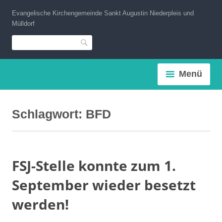
Zum
Evangelische Kirchengemeinde Sankt Augustin Niederpleis und
Inhalt
Mülldorf
springen
Suche
Menü
Schlagwort:
BFD
FSJ-Stelle konnte zum 1.
September wieder besetzt
werden!