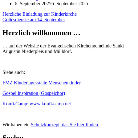
6. September 2025
6. September 2025
Beitragsnavigation
Herzliche Einladung zur Kinderkirche
Gottesdienste am 14. September
Herzlich willkommen …
… auf der Website der Evangelischen Kirchengemeinde Sankt
Augustin Niederpleis und Mülldorf.
Siehe auch:
FMZ Kindertagesstätte Menschenkinder
Gospel Inspiration (Gospelchor)
Konfi-Camp: www.konfi-camp.net
Wir haben ein
Schutzkonzept, das Sie hier finden.
Suche: