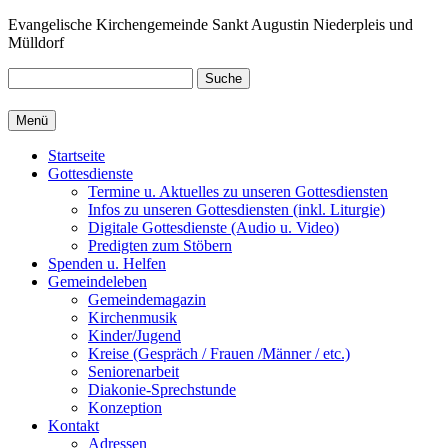
Zum
Evangelische Kirchengemeinde Sankt Augustin Niederpleis und
Inhalt
Mülldorf
springen
Suche
Menü
Startseite
Gottesdienste
Termine u. Aktuelles zu unseren Gottesdiensten
Infos zu unseren Gottesdiensten (inkl. Liturgie)
Digitale Gottesdienste (Audio u. Video)
Predigten zum Stöbern
Spenden u. Helfen
Gemeindeleben
Gemeindemagazin
Kirchenmusik
Kinder/Jugend
Kreise (Gespräch / Frauen /Männer / etc.)
Seniorenarbeit
Diakonie-Sprechstunde
Konzeption
Kontakt
Adressen