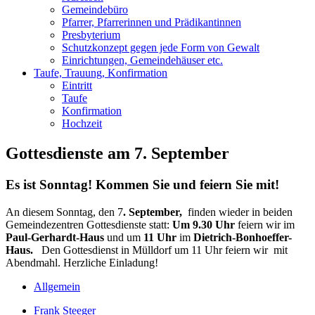
Gemeindebüro
Pfarrer, Pfarrerinnen und Prädikantinnen
Presbyterium
Schutzkonzept gegen jede Form von Gewalt
Einrichtungen, Gemeindehäuser etc.
Taufe, Trauung, Konfirmation
Eintritt
Taufe
Konfirmation
Hochzeit
Gottesdienste am 7. September
Es ist Sonntag!
Kommen Sie und feiern Sie mit!
An di
esem Sonntag, den 7
. September,
finden wieder in beiden
Gemeindezentren Gottesdienste statt:
Um 9.30 Uhr
feiern wir im
Paul-Gerhardt-Haus
und um
11 Uhr
im
Dietrich-Bonhoeffer-
Haus.
Den Gottesdienst in Mülldorf um 11 Uhr feiern wir mit
Abendmahl. Herzliche Einladung!
Allgemein
Frank Steeger