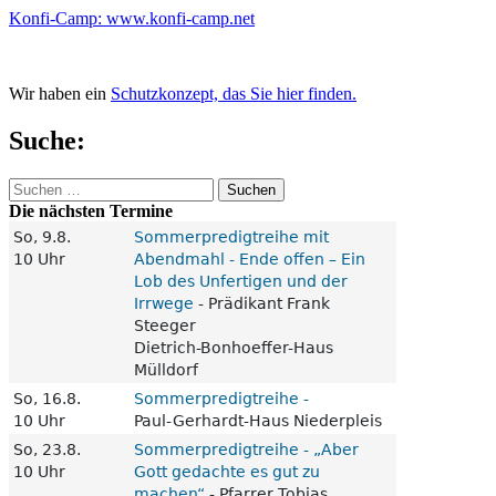
Konfi-Camp: www.konfi-camp.net
Wir haben ein
Schutzkonzept, das Sie hier finden.
Suche:
Suchen
nach:
Die nächsten Termine