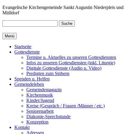
Zum
Evangelische Kirchengemeinde Sankt Augustin Niederpleis und
Inhalt
Mülldorf
springen
Suche
Menü
Startseite
Gottesdienste
Termine u. Aktuelles zu unseren Gottesdiensten
Infos zu unseren Gottesdiensten (inkl. Liturgie)
Digitale Gottesdienste (Audio u. Video)
Predigten zum Stöbern
Spenden u. Helfen
Gemeindeleben
Gemeindemagazin
Kirchenmusik
Kinder/Jugend
Kreise (Gespräch / Frauen /Männer / etc.)
Seniorenarbeit
Diakonie-Sprechstunde
Konzeption
Kontakt
Adressen