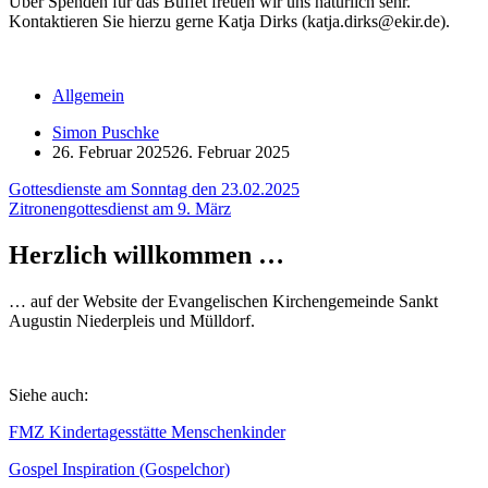
Über Spenden für das Buffet freuen wir uns natürlich sehr.
Kontaktieren Sie hierzu gerne Katja Dirks (katja.dirks@ekir.de).
Allgemein
Simon Puschke
26. Februar 2025
26. Februar 2025
Beitragsnavigation
Gottesdienste am Sonntag den 23.02.2025
Zitronengottesdienst am 9. März
Herzlich willkommen …
… auf der Website der Evangelischen Kirchengemeinde Sankt
Augustin Niederpleis und Mülldorf.
Siehe auch:
FMZ Kindertagesstätte Menschenkinder
Gospel Inspiration (Gospelchor)