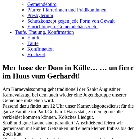
Gemeindebüro
Pfarrer, Pfarrerinnen und Prädikantinnen
Presbyterium
Schutzkonzept gegen jede Form von Gewalt
Einrichtungen, Gemeindehäuser etc.
Taufe, Trauung, Konfirmation
Eintritt
Taufe
Konfirmation
Hochzeit
Mer losse der Dom in Kölle… … un fiere
im Huus vum Gerhardt!
Am Karnevalssonntag geht traditionell der Sankt Augustiner
Karnevalszug, bei dem auch wieder eine Jugendgruppe unserer
Gemeinde mitziehen wird.
Passend dazu findet um 12 Uhr unser Karnevalsgottesdienst für die
ganze Familie im Paul-Gerhardt-Haus statt, zu dem gerne alle
verkleidet kommen können. Kölsches Liedgut,
Spaß und gute Laune sind garantiert! Anschließend feiern wir
gemeinsam mit kühlen Getränken und einem kleinen Imbiss bis der
Zoch kütt.