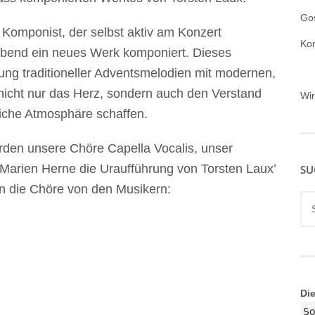
Gos
 Komponist, der selbst aktiv am Konzert
Ko
 Abend ein neues Werk komponiert. Dieses
ung traditioneller Adventsmelodien mit modernen,
 nicht nur das Herz, sondern auch den Verstand
Wi
iche Atmosphäre schaffen.
rden unsere Chöre Capella Vocalis, unser
 Marien Herne die Uraufführung von Torsten Laux’
SU
 die Chöre von den Musikern:
Su
nac
Di