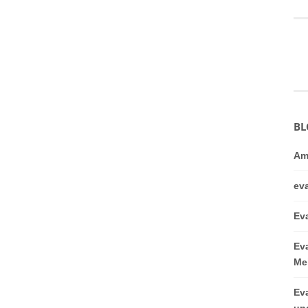
BL
Am
ev
Ev
Ev
Me
Ev
un