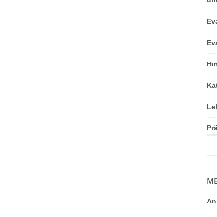
Ev
Ev
Hi
Ka
Le
Pr
ME
An