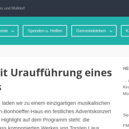
is und Mülldorf
nste
Spenden u. Helfen
Gemeindeleben
K
it Uraufführung eines
HE
… a
s
Kir
Mül
laden wir zu einem einzigartigen musikalischen
ch-Bonhoeffer-Haus ein festliches Adventskonzert
Sie
 Highlight auf dem Programm steht: die
FM
lass komponierten Werkes von Torsten Laux.