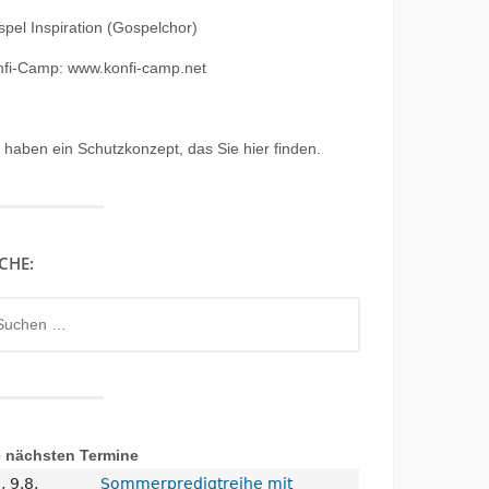
pel Inspiration (Gospelchor)
nfi-Camp: www.konfi-camp.net
r haben ein
Schutzkonzept, das Sie hier finden.
CHE:
chen
h:
e nächsten Termine