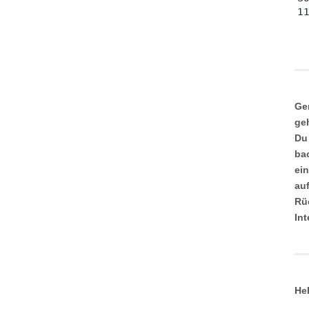
Ge
ge
Du
ba
ei
au
Rü
In
He