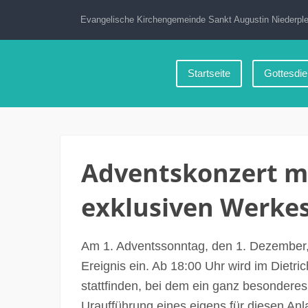
Zum
Evangelische Kirchengemeinde Sankt Augustin Niederple
Inhalt
springen
Startseite
Gottesdie
Adventskonzert m
exklusiven Werke
Am 1. Adventssonntag, den 1. Dezember, 
Ereignis ein. Ab 18:00 Uhr wird im Dietri
stattfinden, bei dem ein ganz besonderes
Uraufführung eines eigens für diesen An