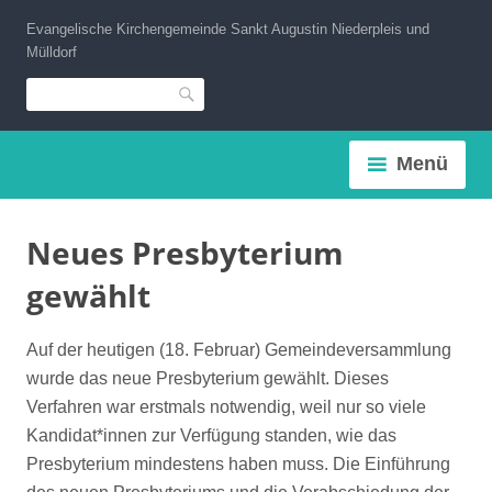
Zum
Evangelische Kirchengemeinde Sankt Augustin Niederpleis und
Inhalt
Mülldorf
springen
Suche
Menü
Neues Presbyterium
gewählt
Auf der heutigen (18. Februar) Gemeindeversammlung
wurde das neue Presbyterium gewählt. Dieses
Verfahren war erstmals notwendig, weil nur so viele
Kandidat*innen zur Verfügung standen, wie das
Presbyterium mindestens haben muss. Die Einführung