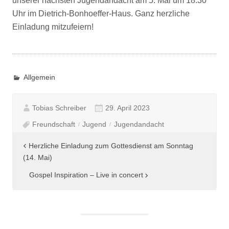
unserer nächsten Jugendandacht am 5. Mai um 18:30
Uhr im Dietrich-Bonhoeffer-Haus. Ganz herzliche
Einladung mitzufeiern!
Allgemein
Tobias Schreiber
29. April 2023
Freundschaft
Jugend
Jugendandacht
Beitragsnavigation
Herzliche Einladung zum Gottesdienst am Sonntag
(14. Mai)
Gospel Inspiration – Live in concert