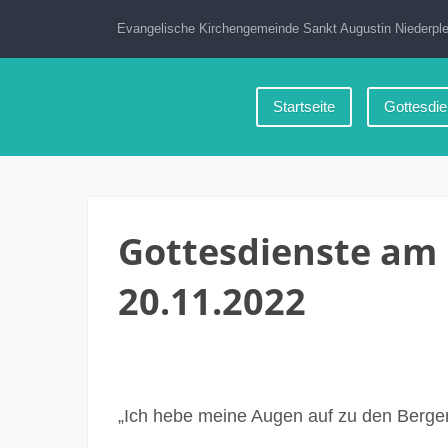
Zum
Evangelische Kirchengemeinde Sankt Augustin Niederple
Inhalt
springen
Startseite
Gottesdie
Gottesdienste am
20.11.2022
„Ich hebe meine Augen auf zu den Bergen