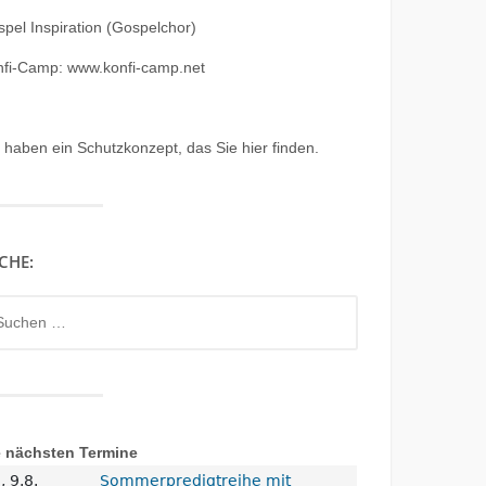
pel Inspiration (Gospelchor)
nfi-Camp: www.konfi-camp.net
r haben ein
Schutzkonzept, das Sie hier finden.
CHE:
chen
h:
e nächsten Termine