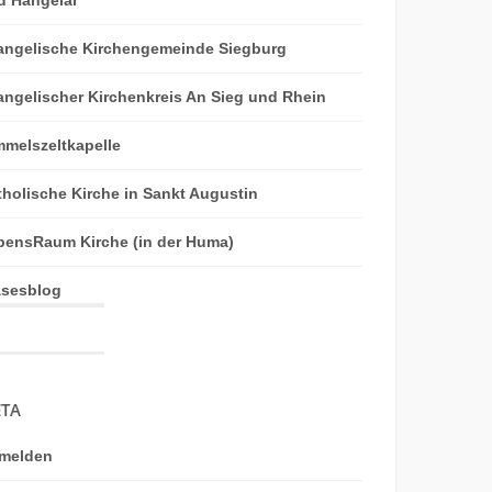
angelische Kirchengemeinde Siegburg
angelischer Kirchenkreis An Sieg und Rhein
mmelszeltkapelle
tholische Kirche in Sankt Augustin
bensRaum Kirche (in der Huma)
äsesblog
TA
melden