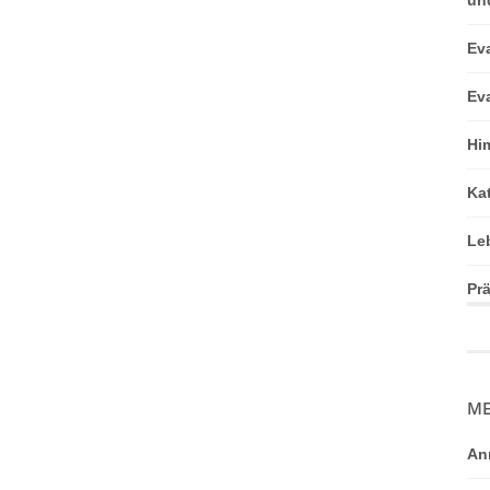
Ev
Ev
Hi
Ka
Le
Pr
ME
An