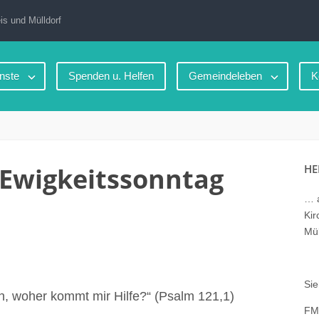
is und Mülldorf
nste
Spenden u. Helfen
Gemeindeleben
K
 Ewigkeitssonntag
HE
… a
Kir
Mül
Sie
, woher kommt mir Hilfe?“ (Psalm 121,1)
FM