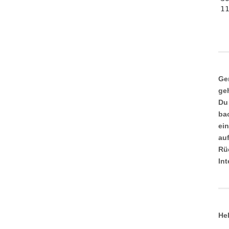
Ge
ge
Du
ba
ei
au
Rü
In
He