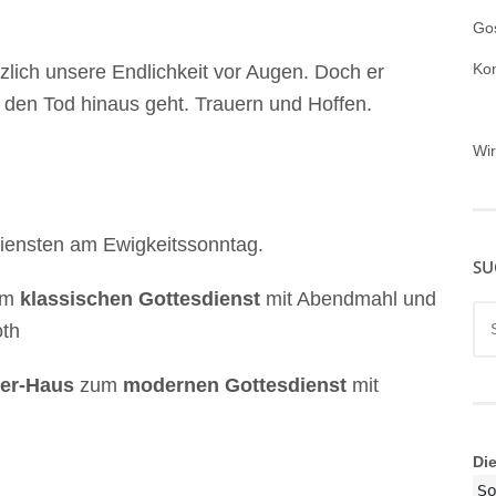
Gos
Ko
zlich unsere Endlichkeit vor Augen. Doch er
r den Tod hinaus geht. Trauern und Hoffen.
Wi
diensten am Ewigkeitssonntag.
SU
um
klassischen Gottesdienst
mit Abendmahl und
Su
oth
nac
fer-Haus
zum
modernen Gottesdienst
mit
Di