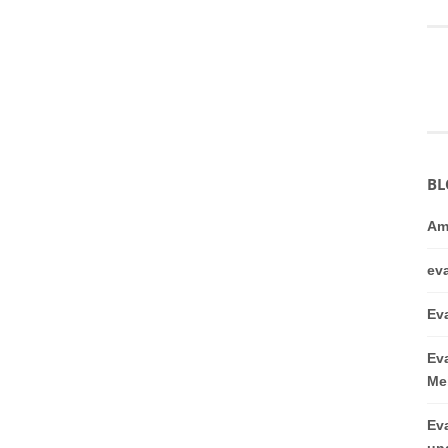
BL
Am
ev
Ev
Ev
Me
Ev
un