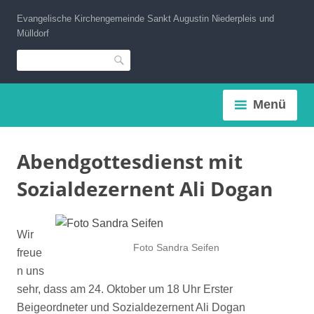
Zum
Evangelische Kirchengemeinde Sankt Augustin Niederpleis und
Inhalt
Mülldorf
springen
Suche
Menü
Abendgottesdienst mit
Sozialdezernent Ali Dogan
Wir
Foto Sandra Seifen
freue
n uns
sehr, dass am 24. Oktober um 18 Uhr Erster
Beigeordneter und Sozialdezernent Ali Dogan