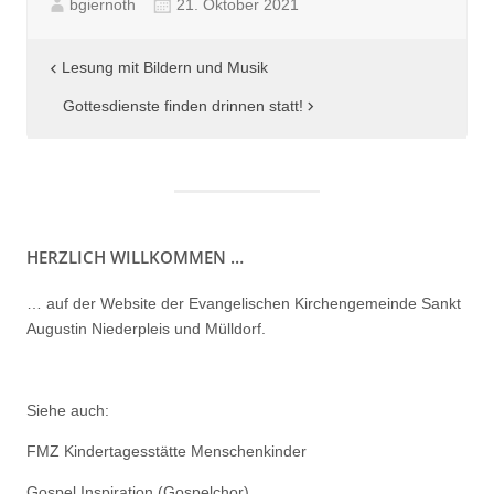
bgiernoth
21. Oktober 2021
Beitragsnavigation
Lesung mit Bildern und Musik
Gottesdienste finden drinnen statt!
HERZLICH WILLKOMMEN …
… auf der Website der Evangelischen Kirchengemeinde Sankt
Augustin Niederpleis und Mülldorf.
Siehe auch:
FMZ Kindertagesstätte Menschenkinder
Gospel Inspiration (Gospelchor)