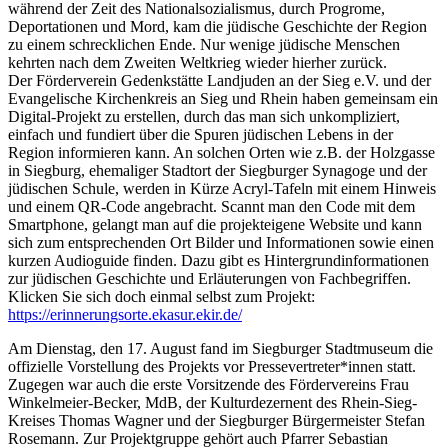
während der Zeit des Nationalsozialismus, durch Progrome,
Deportationen und Mord, kam die jüdische Geschichte der Region
zu einem schrecklichen Ende. Nur wenige jüdische Menschen
kehrten nach dem Zweiten Weltkrieg wieder hierher zurück.
Der Förderverein Gedenkstätte Landjuden an der Sieg e.V. und der
Evangelische Kirchenkreis an Sieg und Rhein haben gemeinsam ein
Digital-Projekt zu erstellen, durch das man sich unkompliziert,
einfach und fundiert über die Spuren jüdischen Lebens in der
Region informieren kann. An solchen Orten wie z.B. der Holzgasse
in Siegburg, ehemaliger Stadtort der Siegburger Synagoge und der
jüdischen Schule, werden in Kürze Acryl-Tafeln mit einem Hinweis
und einem QR-Code angebracht. Scannt man den Code mit dem
Smartphone,
gelangt man auf die projekteigene Website und kann
sich zum entsprechenden Ort Bilder und Informationen sowie einen
kurzen Audioguide finden. Dazu gibt es Hintergrundinformationen
zur jüdischen Geschichte und Erläuterungen von Fachbegriffen.
Klicken Sie sich doch einmal selbst zum Projekt:
https://erinnerungsorte.ekasur.ekir.de/
Am Dienstag, den 17. August fand im Siegburger Stadtmuseum die
offizielle Vorstellung des Projekts vor Pressevertreter*innen statt.
Zugegen war auch die erste Vorsitzende des Fördervereins Frau
Winkelmeier-Becker, MdB, der Kulturdezernent des Rhein-Sieg-
Kreises Thomas Wagner und der Siegburger Bürgermeister Stefan
Rosemann. Zur Projektgruppe gehört auch Pfarrer Sebastian