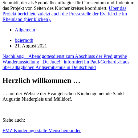
Schmidt, der als Synodalbeauftragter für Christentum und Judentum
das Projekt von Seiten des Kirchenkreises koordiniert.
Über das
Projekt berichtete zuletzt auch die Pressestelle der Ev. Kirche im
Rheinland (hier klicken).
Allgemein
bgiernoth
21. August 2021
Beitragsnavigation
Nachklang – Abendgottesdienst zum Abschluss der Predigtreihe
Wanderausstellung „Du Jude!“ informiert im Paul-Gerhardt-Haus
über alltäglichen Antisemitismus in Deutschland
Herzlich willkommen …
… auf der Website der Evangelischen Kirchengemeinde Sankt
Augustin Niederpleis und Mülldorf.
Siehe auch:
FMZ Kindertagesstätte Menschenkinder