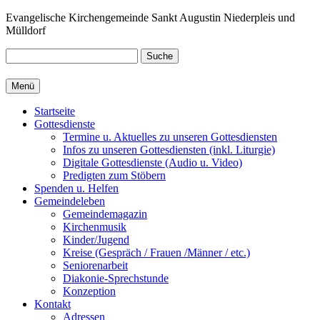
Zum
Evangelische Kirchengemeinde Sankt Augustin Niederpleis und
Inhalt
Mülldorf
springen
Suche
Menü
Startseite
Gottesdienste
Termine u. Aktuelles zu unseren Gottesdiensten
Infos zu unseren Gottesdiensten (inkl. Liturgie)
Digitale Gottesdienste (Audio u. Video)
Predigten zum Stöbern
Spenden u. Helfen
Gemeindeleben
Gemeindemagazin
Kirchenmusik
Kinder/Jugend
Kreise (Gespräch / Frauen /Männer / etc.)
Seniorenarbeit
Diakonie-Sprechstunde
Konzeption
Kontakt
Adressen