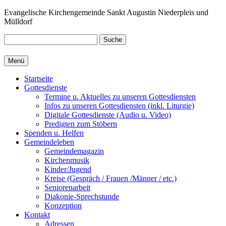
Zum
Evangelische Kirchengemeinde Sankt Augustin Niederpleis und
Inhalt
Mülldorf
springen
Suche
Menü
Startseite
Gottesdienste
Termine u. Aktuelles zu unseren Gottesdiensten
Infos zu unseren Gottesdiensten (inkl. Liturgie)
Digitale Gottesdienste (Audio u. Video)
Predigten zum Stöbern
Spenden u. Helfen
Gemeindeleben
Gemeindemagazin
Kirchenmusik
Kinder/Jugend
Kreise (Gespräch / Frauen /Männer / etc.)
Seniorenarbeit
Diakonie-Sprechstunde
Konzeption
Kontakt
Adressen