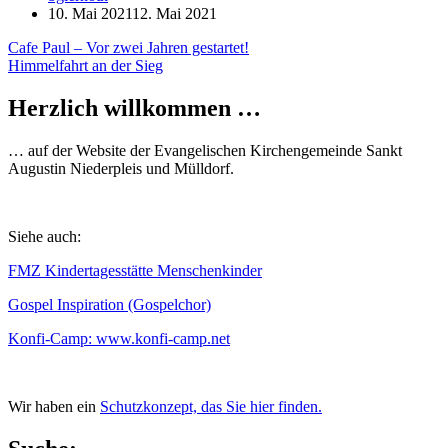
10. Mai 2021
12. Mai 2021
Beitragsnavigation
Cafe Paul – Vor zwei Jahren gestartet!
Himmelfahrt an der Sieg
Herzlich willkommen …
… auf der Website der Evangelischen Kirchengemeinde Sankt
Augustin Niederpleis und Mülldorf.
Siehe auch:
FMZ Kindertagesstätte Menschenkinder
Gospel Inspiration (Gospelchor)
Konfi-Camp: www.konfi-camp.net
Wir haben ein
Schutzkonzept, das Sie hier finden.