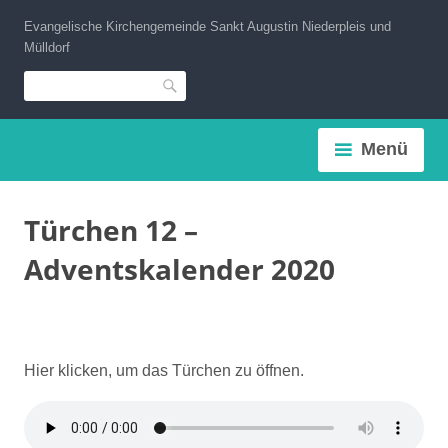
Zum
Evangelische Kirchengemeinde Sankt Augustin Niederpleis und
Inhalt
Mülldorf
springen
Suche
Menü
Türchen 12 –
Adventskalender 2020
Hier klicken, um das Türchen zu öffnen.